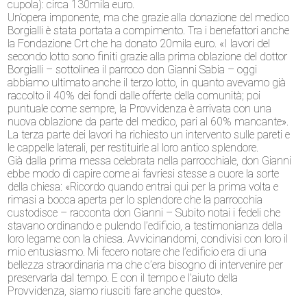
cupola): circa 130mila euro.
Un’opera imponente, ma che grazie alla donazione del medico
Borgialli è stata portata a compimento. Tra i benefattori anche
la Fondazione Crt che ha donato 20mila euro. «I lavori del
secondo lotto sono finiti grazie alla prima oblazione del dottor
Borgialli – sottolinea il parroco don Gianni Sabia – oggi
abbiamo ultimato anche il terzo lotto, in quanto avevamo già
raccolto il 40% dei fondi dalle offerte della comunità; poi
puntuale come sempre, la Provvidenza è arrivata con una
nuova oblazione da parte del medico, pari al 60% mancante».
La terza parte dei lavori ha richiesto un intervento sulle pareti e
le cappelle laterali, per restituirle al loro antico splendore.
Già dalla prima messa celebrata nella parrocchiale, don Gianni
ebbe modo di capire come ai favriesi stesse a cuore la sorte
della chiesa: «Ricordo quando entrai qui per la prima volta e
rimasi a bocca aperta per lo splendore che la parrocchia
custodisce – racconta don Gianni – Subito notai i fedeli che
stavano ordinando e pulendo l’edificio, a testimonianza della
loro legame con la chiesa. Avvicinandomi, condivisi con loro il
mio entusiasmo. Mi fecero notare che l’edificio era di una
bellezza straordinaria ma che c’era bisogno di intervenire per
preservarla dal tempo. E con il tempo e l’aiuto della
Provvidenza, siamo riusciti fare anche questo».