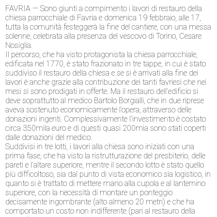
FAVRIA — Sono giunti a compimento i lavori di restauro della
chiesa parrocchiale di Favria e domenica 19 febbraio, alle 17,
tutta la comunità festeggerà la fine del cantiere, con una messa
solenne, celebrata alla presenza del vescovo di Torino, Cesare
Nosiglia.
Il percorso, che ha visto protagonista la chiesa parrocchiale,
edificata nel 1770, è stato frazionato in tre tappe, in cui è stato
suddiviso il restauro della chiesa e se si è arrivati alla fine dei
lavori è anche grazie alla contribuzione dei tanti favriesi che nei
mesi si sono prodigati in offerte. Ma il restauro dell’edificio si
deve soprattutto al medico Bartolo Borgialli, che in due riprese
aveva sostenuto economicamente l’opera, attraverso delle
donazioni ingenti. Complessivamente l’investimento è costato
circa 350mila euro e di questi quasi 200mia sono stati coperti
dalle donazioni del medico.
Suddivisi in tre lotti, i lavori alla chiesa sono iniziati con una
prima fase, che ha visto la ristrutturazione del presbiterio, delle
pareti e l’altare superiore, mentre il secondo lotto è stato quello
più difficoltoso, sia dal punto di vista economico sia logistico, in
quanto si è trattato di mettere mano alla cupola e al lanternino
superiore, con la necessità di montare un ponteggio
decisamente ingombrante (alto almeno 20 metri) e che ha
comportato un costo non indifferente (pari al restauro della