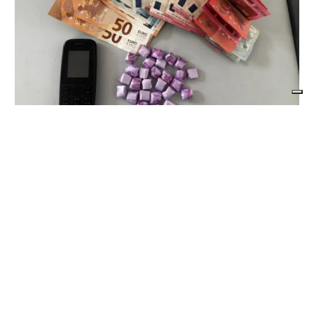
CONTRASTO ALLO SPACCIO DI DROGA
Scaglia il monopattino contro la volante e
finge di essere minorenne: arrestato
pusher 20enne con 30 dosi di crack
di
Redazione
7 AGOSTO 2026