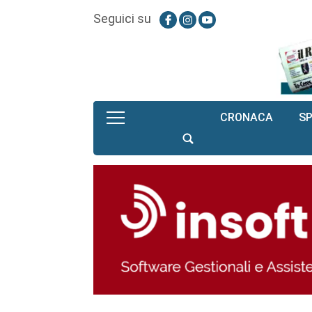
Seguici su
CRONACA
S