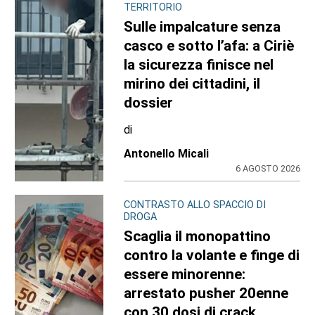
TERRITORIO
Sulle impalcature senza
casco e sotto l’afa: a Ciriè
la sicurezza finisce nel
mirino dei cittadini, il
dossier
di
Antonello Micali
6 AGOSTO 2026
CONTRASTO ALLO SPACCIO DI
DROGA
Scaglia il monopattino
contro la volante e finge di
essere minorenne:
arrestato pusher 20enne
con 30 dosi di crack