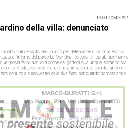
19 OTTOBRE 20
rdino della villa: denunciato
l’indotto auto, è stato denunciato per detenzione di animali esotici.
situata all’interno del parco La Mandria i forestali e i carabinieri hann
due grossi felini, accuditi come dei gattoni qualunque, saranno ora
stiano Po. Visitati dai veterinari, i due animali non presentavanono
tare denuncia e sequestro delle due fiere, per quanto domestiche e 