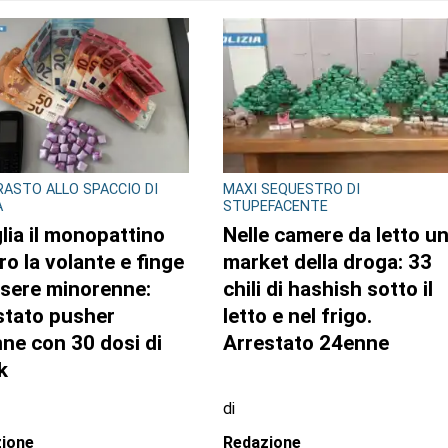
TO AUTORE
GLIO REGIONALE
CONSIGLIO REGIONALE
ente e conti
A Palazzo Lascaris la
lici al centro
mostra “Romano
attività questa
Gazzera. Nel regno dei
imana in Consiglio
fiori giganti”
onale
di
zione CRP
Redazione CRP