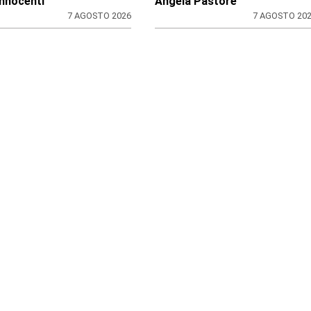
k
di
ione
Redazione
7 AGOSTO 2026
7 AGOSTO 20
ACA
LA SIMULAZIONE
sura vicina per la
Asilo nido: rincari sulle
acia di Rivarossa
tariffe per redditi bassi