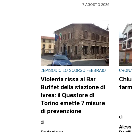
7 AGOSTO 2026
ULTIME NOTIZIE
BORGARO TORINESE
CONTR
DROG
Casa della Salute in
Scag
ritardo sul Pnrr: stop ai
cont
lavori per l’amianto, ditta
di e
messa in mora dal
arre
Comune
20en