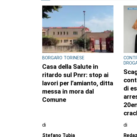
ALTRI ARTICOLI DI QUES
CONSIGLIO REGIONALE
CONSI
Marcinelle, il presidente
Ambi
Nicco: “Onorare gli
pubb
italiani caduti sul lavoro
dell’
in ogni parte del mondo”
sett
regi
di
di
Redazione CRP
Reda