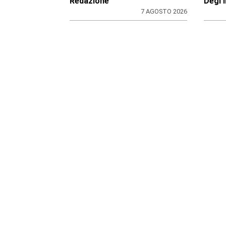
crac
di
di
Stefano Tubia
Redaz
7 AGOSTO 2026
L'EPISODIO LO SCORSO FEBBRAIO
CRON
Violenta rissa al Bar
Chiu
Buffet della stazione di
farm
Ivrea: il Questore di
Torino emette 7 misure