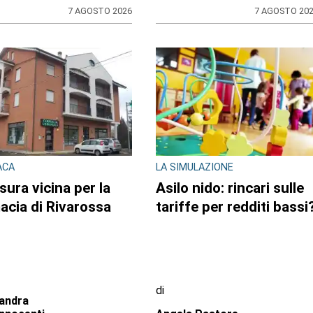
31 LUGLIO 2026
31 LUGLIO 20
ASTO ALLO SPACCIO DI
MAXI SEQUESTRO DI
A
STUPEFACENTE
lia il monopattino
Nelle camere da letto u
ro la volante e finge
market della droga: 33
ssere minorenne:
chili di hashish sotto il
stato pusher
letto e nel frigo.
ne con 30 dosi di
Arrestato 24enne