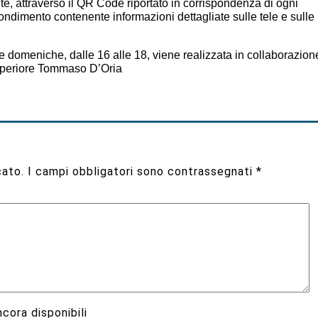
te, attraverso il QR Code riportato in corrispondenza di ogni
ndimento contenente informazioni dettagliate sulle tele e sulle
 le domeniche, dalle 16 alle 18, viene realizzata in collaborazion
 Superiore Tommaso D’Oria
cato.
I campi obbligatori sono contrassegnati
*
cora disponibili