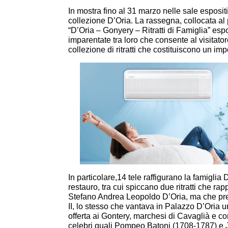
In mostra fino al 31 marzo nelle sale espositiv
collezione D’Oria. La rassegna, collocata al p
“D’Oria – Gonyery – Ritratti di Famiglia” espo
imparentate tra loro che consente al visitat
collezione di ritratti che costituiscono un imp
In particolare,14 tele raffigurano la famiglia 
restauro, tra cui spiccano due ritratti che r
Stefano Andrea Leopoldo D’Oria, ma che pr
II, lo stesso che vantava in Palazzo D’Oria un 
offerta ai Gontery, marchesi di Cavaglià e cont
celebri quali Pompeo Batoni (1708-1787) e Ja