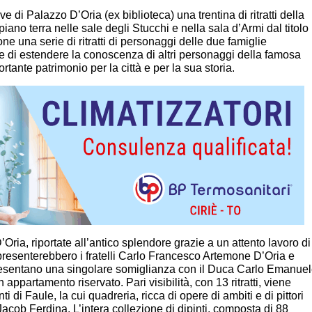
e di Palazzo D’Oria (ex biblioteca) una trentina di ritratti della
iano terra nelle sale degli Stucchi e nella sala d’Armi dal titolo
ne una serie di ritratti di personaggi delle due famiglie
ore di estendere la conoscenza di altri personaggi della famosa
ortante patrimonio per la città e per la sua storia.
D’Oria, riportate all’antico splendore grazie a un attento lavoro di
appresenterebbero i fratelli Carlo Francesco Artemone D’Oria e
esentano una singolare somiglianza con il Duca Carlo Emanue
appartamento riservato. Pari visibilità, con 13 ritratti, viene
i di Faule, la cui quadreria, ricca di opere di ambiti e di pittori
cob Ferdina. L’intera collezione di dipinti, composta di 88