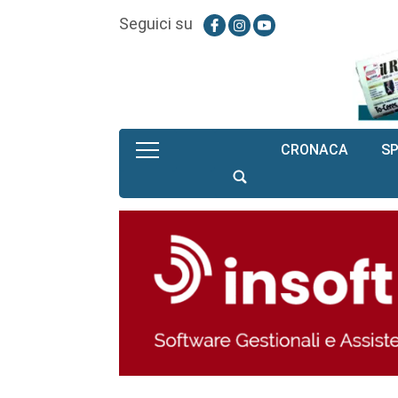
Seguici su
CRONACA
S