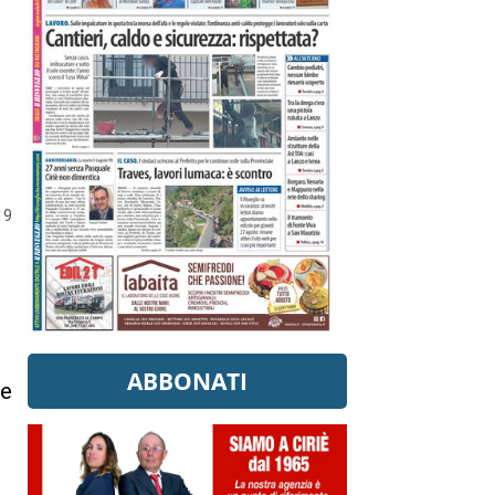
19
ABBONATI
be