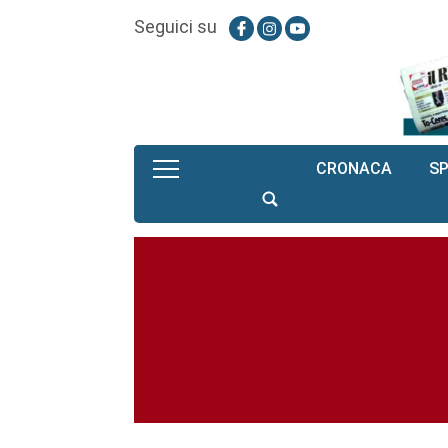
Seguici su
CRONACA
S