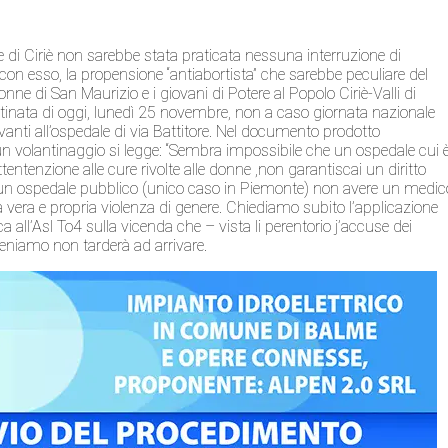
ale di Ciriè non sarebbe stata praticata nessuna interruzione di
 con esso, la propensione “antiabortista” che sarebbe peculiare del
onne di San Maurizio e i giovani di Potere al Popolo Ciriè-Valli di
inata di oggi, lunedì 25 novembre, non a caso giornata nazionale
anti all’ospedale di via Battitore. Nel documento prodotto
 un volantinaggio si legge: “Sembra impossibile che un ospedale cui 
attentenzione alle cure rivolte alle donne ,non garantiscai un diritto
n un ospedale pubblico (unico caso in Piemonte) non avere un medic
vera e propria violenza di genere. Chiediamo subito l’applicazione
a all’Asl To4 sulla vicenda che – vista li perentorio j’accuse dei
teniamo non tarderà ad arrivare.