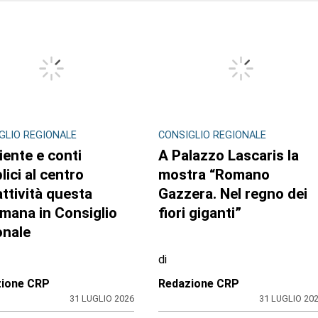
GLIO REGIONALE
CONSIGLIO REGIONALE
ente e conti
A Palazzo Lascaris la
lici al centro
mostra “Romano
attività questa
Gazzera. Nel regno dei
imana in Consiglio
fiori giganti”
onale
di
zione CRP
Redazione CRP
31 LUGLIO 2026
31 LUGLIO 20