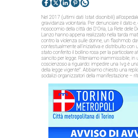
Nel 2017 (ultimi dati Istat disonibili) all’osped
gravidanza volontaria. Per denunciare il dato e,
nosocomio della città dei D’Oria, La Rete delle D
Lanzo hanno appena realizzato nella tarda matt
contro la violenza sulle donne, un flashmob dav
contestualmente all’iniziativa e distribuito con
stato conferito il bollino rosa per la particolare 
sancito per legge. Riteniamo inammissibile, i
coscienzoso a riguardo: impedire una Ivg è una 
della legge vigente!”. Abbiamo chiesto una replic
sodalizi organizzatori della manifestazione – ri