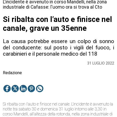
L'incidente è avvenuto in corso Mandelli, nella zona
industriale di Cafasse: l'uomo ora si trova al Cto
Si ribalta con l’auto e finisce nel
canale, grave un 35enne
La causa potrebbe essere un colpo di sonno
del conducente: sul posto i vigili del fuoco, i
carabinieri e il personale medico del 118
31 LUGLIO 2022
Redazione
Si ribalta con l’auto e finisce nel canale. L’incidente è avvenuto la
notte tra sabato 30 e domenica 31 luglio intorno alle 3,30 in
corso Mandelli, all’altezza della rotonda, nella zona industriale di