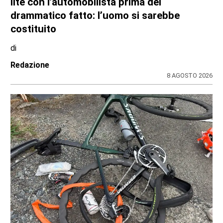
TURISTI IN CARROZZA
Il 9 e il 23 agosto torna il treno storico
Torino-Ceres
di
Gloria Rossatto
8 AGOSTO 2026