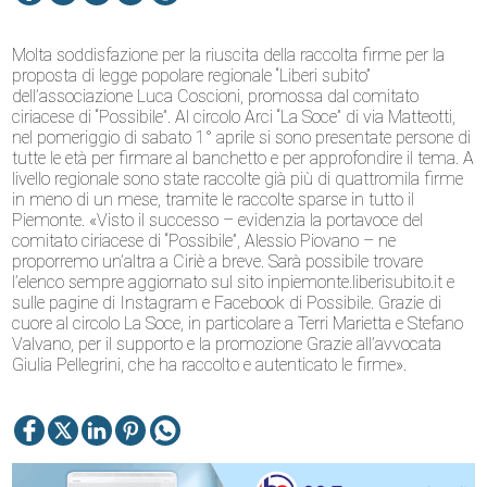
Molta soddisfazione per la riuscita della raccolta firme per la
proposta di legge popolare regionale “Liberi subito”
dell’associazione Luca Coscioni, promossa dal comitato
ciriacese di “Possibile”. Al circolo Arci “La Soce” di via Matteotti,
nel pomeriggio di sabato 1° aprile si sono presentate persone di
tutte le età per firmare al banchetto e per approfondire il tema. A
livello regionale sono state raccolte già più di quattromila firme
in meno di un mese, tramite le raccolte sparse in tutto il
Piemonte. «Visto il successo – evidenzia la portavoce del
comitato ciriacese di “Possibile”, Alessio Piovano – ne
proporremo un’altra a Ciriè a breve. Sarà possibile trovare
l’elenco sempre aggiornato sul sito
inpiemonte.liberisubito.it
e
sulle pagine di Instagram e Facebook di Possibile. Grazie di
cuore al circolo La Soce, in particolare a Terri Marietta e Stefano
Valvano, per il supporto e la promozione Grazie all’avvocata
Giulia Pellegrini, che ha raccolto e autenticato le firme».