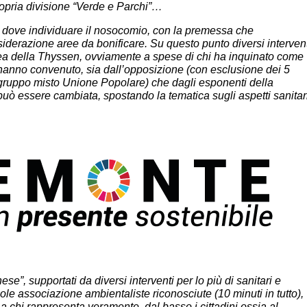
opria divisione “Verde e Parchi”…
dove
individuare
il
nosocomio,
con
la
premessa che
siderazione aree da bonificare.
Su questo punto diversi interven
rea della
Thyssen, ovviamente a spese di chi ha inquinato come
i hanno convenuto, sia dall’opposizione (con esclusione dei 5
gruppo misto Unione Popolare) che dagli esponenti della
 può essere cambiata, spostando la tematica
sugli aspetti sanitar
hese”, supportati da diversi interventi per lo più
di sanitari e
e sole associazione ambientaliste
riconosciute
(10
minuti
in
tutto),
a
chi
rappresenta veramente, dal basso i cittadini ossia al