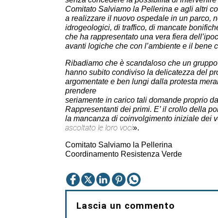
Comitato Salviamo la Pellerina e agli
altri 
a realizzare il
nuovo ospedale in un parco, ne
idrogeologici, di traffico, di mancate bonifich
che ha rappresentato una vera fiera dell’ipoc
avanti logiche che con l’ambiente e il bene
c
Ribadiamo
che
è
scandaloso
che
un
gruppo
hanno
subito
condiviso
la
delicatezza
del
pr
argomentate
e
ben
lungi
dalla
protesta
mera
prendere
seriamente in carico tali domande proprio da
Rappresentanti dei primi. E’ il crollo della 
la
mancanza
di
coinvolgimento
iniziale
dei
v
ascoltato le loro voci
».
Comitato Salviamo la Pellerina
Coordinamento Resistenza Verde
Lascia un commento