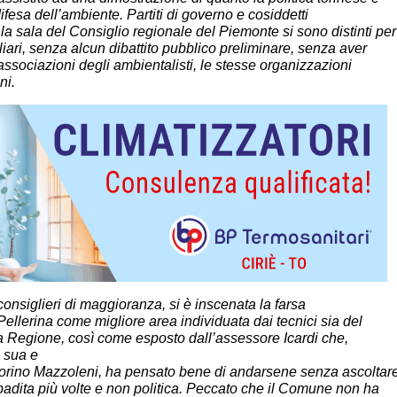
difesa dell’ambiente. Partiti di governo e
cosiddetti
 la sala del Consiglio regionale del
Piemonte si sono distinti per
iliari, senza alcun
dibattito pubblico preliminare, senza aver
associazioni degli ambientalisti, le stesse organizzazioni
ni.
 consiglieri di maggioranza, si è inscenata la
farsa
la Pellerina come migliore area individuata
dai tecnici sia del
lla Regione, così come
esposto dall’assessore Icardi che,
 sua e
orino
Mazzoleni,
ha
pensato
bene
di
andarsene senza ascoltar
ibadita più volte e
non politica. Peccato che
il Comune non ha