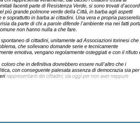
comitati facenti parte di Resistenza Verde, si sono trovati d’accor
l più grande polmone verde della Città, in barba agli aspetti
e e soprattutto in barba ai cittadini. Una vera e
propria passerell
risia da parte di chi a
parole difende l’ambiente ma nei fatti port
omune non hanno nulla a che fare.
spontaneo
di
cittadini,
unitamente
ad
Associazioni
torinesi
che
oblema,
che
sollevano
domande
serie
e
tecnicamente
mente
emotiva,
vengano
regolarmente
osteggiati
e
con
il
rifiuto
 coloro che in definitiva dovrebbero essere
null’altro che i
politica, con conseguente palesata
assenza
di
democrazia
sia
per
rappresentanti dei cittadini, sia oggi per non aver neppure
eri