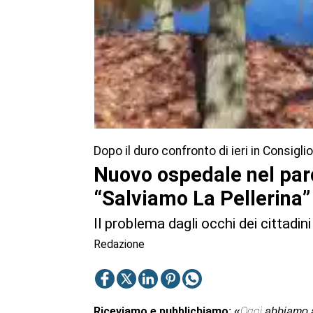
Dopo il duro confronto di ieri in Consigli
Nuovo ospedale nel par
“Salviamo La Pellerina”
Il problema dagli occhi dei cittadi
Redazione
Riceviamo e pubblichiamo
Oggi
: «
abbiamo