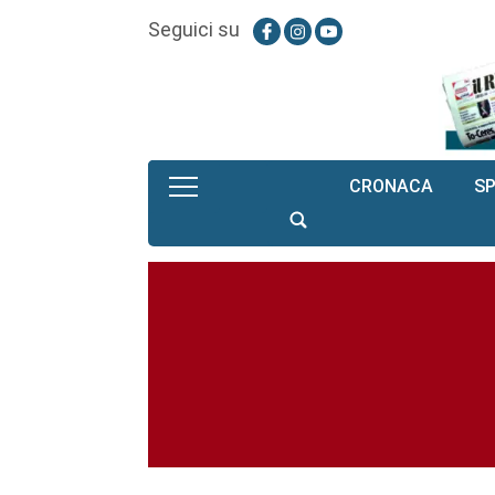
Seguici su
CRONACA
S