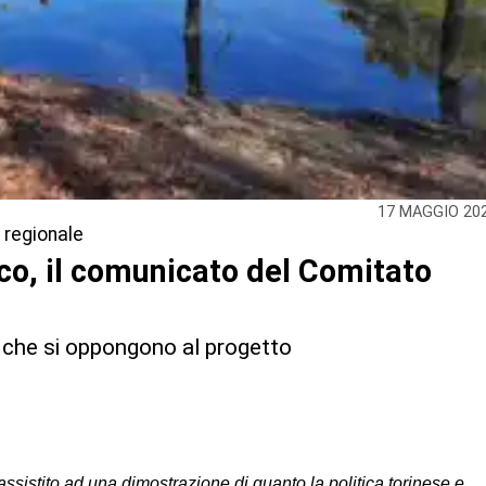
17 MAGGIO 20
o regionale
co, il comunicato del Comitato
ni che si oppongono al progetto
assistito
ad
una
dimostrazione
di
quanto
la
politica
torinese
e