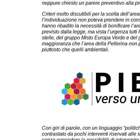
neppure chiesto un parere preventivo alla
pr
Criteri
molto
discutibili
per
la
scelta
dell’area
l’individuazione non poteva prendere in con
hanno ribadito la necessità di bonificare l’a
previsto dalla legge, ma vista
l’urgenza tutt
stelle, del
gruppo Misto Europa Verde e del 
maggioranza che l’area della Pellerina non
piuttosto che quelli ambientali.
Con giri di parole, con un linguaggio “politic
contrastato da pochi interventi riservati all
senza
concedere
la
possibilità
di
intervenire