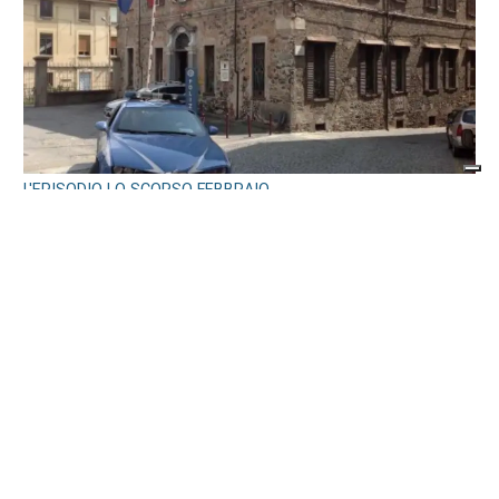
L'EPISODIO LO SCORSO FEBBRAIO
Violenta rissa al Bar Buffet della stazione
di Ivrea: il Questore di Torino emette 7
misure di prevenzione
di
Redazione
7 AGOSTO 2026