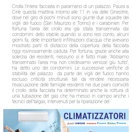
Crolla l’intera facciata in paramano di un palazzo. Paura a
Ciriè questa mattina intorno alle 11 in via delle Ginestrre,
dove nel giro di pochi minuti sono giunte due squadre dei
vigili del fuoco (San Maurizio e Torino) e i carabinieri. Per
fortuna l’area del crollo era già stata transennata dai
condomini dello stabile quando si sono resi conto, alcuni
giorni fa, delle importanti infiltrazioni d’acqua che avevano
mostrato parti di distacco della copertura della facciata
oggi rovinosamente caduta. Per fortuna, grazie anche alla
solerzia dei residenti, nessuno si è fatto male. “Abbiamo
transennato l’area ma non credevamo venisse giù tutto”,
ha detto uno dei condomini. Le successive verifiche di
stabilità del palazzo da parte dei vigili del fuoco hanno
escluso criticità strutturali tali da rendere necessaria
l’evacuazione delle famiglie residenti nei due piani coinvolti
il crollo della facciata ha determinato anche la rottura di
una tubazione del gas che ha messo in campo anche i
tecnici dell’talgas, intervenuti per la riparazione del