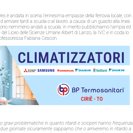
res è andata in scena l’ennesima empasse della ferrovia locale, con
rrivare tardi a scuola o al lavoro. a causa di un guasto alla linea
non sono nemmeno andati a scuola: in merito pubblichiamo l’ampia ed
e del Liceo delle Scienze Umane Albert di Lanzo, la IVC e in coda lo
rofessoressa Fabiana Cescon.
ano gravi problematiche in quanto ritardi e scioperi hanno frequenza
o due giornate sicuramente sappiamo che o arriveremo in ritardo a