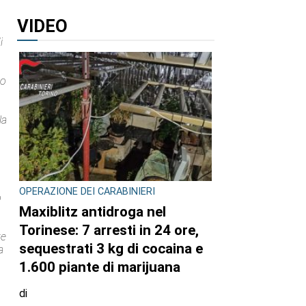
VIDEO
i
,
no
la
OPERAZIONE DEI CARABINIERI
o
Maxiblitz antidroga nel
Torinese: 7 arresti in 24 ore,
te
sequestrati 3 kg di cocaina e
a
1.600 piante di marijuana
di