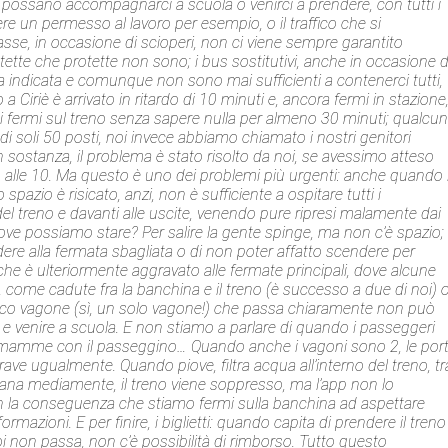
 possano accompagnarci a scuola o venirci a prendere, con tutti i
 un permesso al lavoro per esempio, o il traffico che si
se, in occasione di scioperi, non ci viene sempre garantito
ette che protette non sono; i bus sostitutivi, anche in occasione d
indicata e comunque non sono mai sufficienti a contenerci tutti,
a Ciriè è arrivato in ritardo di 10 minuti e, ancora fermi in stazione
ti fermi sul treno senza sapere nulla per almeno 30 minuti; qualcu
di soli 50 posti, noi invece abbiamo chiamato i nostri genitori
in sostanza, il problema è stato risolto da noi, se avessimo atteso
zo alle 10. Ma questo è uno dei problemi più urgenti: anche quando 
spazio è risicato, anzi, non è sufficiente a ospitare tutti i
 del treno e davanti alle uscite, venendo pure ripresi malamente dai
dove possiamo stare? Per salire la gente spinge, ma non c’è spazio;
dere alla fermata sbagliata o di non poter affatto scendere per
che è ulteriormente aggravato alle fermate principali, dove alcune
, come cadute fra la banchina e il treno (è successo a due di noi) 
’unico vagone (sì, un solo vagone!) che passa chiaramente non può
re e venire a scuola. E non stiamo a parlare di quando i passeggeri
o mamme con il passeggino… Quando anche i vagoni sono 2, le por
rave ugualmente. Quando piove, filtra acqua all’interno del treno, tr
ettimana mediamente, il treno viene soppresso, ma l’app non lo
on la conseguenza che stiamo fermi sulla banchina ad aspettare
mazioni. E per finire, i biglietti: quando capita di prendere il treno
poi non passa, non c’è possibilità di rimborso. Tutto questo