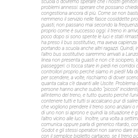
scuola o dovremo sperare che i nostri genitori
problemi annessi: sperare che possano chiedere
congestiona ancora di più. Come se non bastas
nemmeno il servizio nelle fasce cosiddette prot
guasti, non passano mai secondo la frequenza 
proprio come è successo oggi: il treno in arrivo 
poco dopo si sono spente le luci e stati rimas
ha preso il bus sostitutivo, ma aveva capienza 
portando a scuola anche altri ragazzi. Quindi, 
l’altro bus sostitutivo saremmo arrivati a Lan
linea non presenta guasti e non c’è sciopero, lo 
passeggeri: ci tocca stare in piedi nei corridoi
controllori proprio perché siamo in piedi! Ma 
per scendere, a volte, rischiamo di dover scen
quanta calca c’è davanti alle Uscite. Problema 
persone hanno anche subito “piccoli” incidenti
all’interno del treno, e tutto questo perché l
contenere tutti e tutti si accalcano pur di sali
che vogliono prendere il treno sono anziani 
di uno non si aprono e quindi la situazione è g
l’altro vicino alle luci. Inoltre, una volta a s
comunica oppure parla di generico ritardo, c
Godot e gli stessi operatori non sanno dare infor
con il semplice biglietto cartaceo, se il treno 