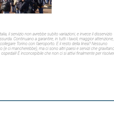
ia, il servizio non avrebbe subito variazioni, e invece il disservizio
urda. Continuano a garantire, in tutti i tavoli, maggior attenzione,
collegare Torino con l’aeroporto. E il resto della linea? Nessuno
o (e ci mancherebbe), ma ci sono altri paesi e servizi che gravitan
 ospedali! È inconcepibile che non ci si attivi finalmente per risolve