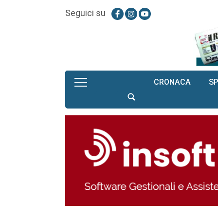
Seguici su
CRONACA
S