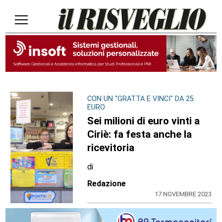
CON UN "GRATTA E VINCI" DA 25
EURO
Sei milioni di euro vinti a
Ciriè: fa festa anche la
ricevitoria
di
Redazione
17 NOVEMBRE 2023