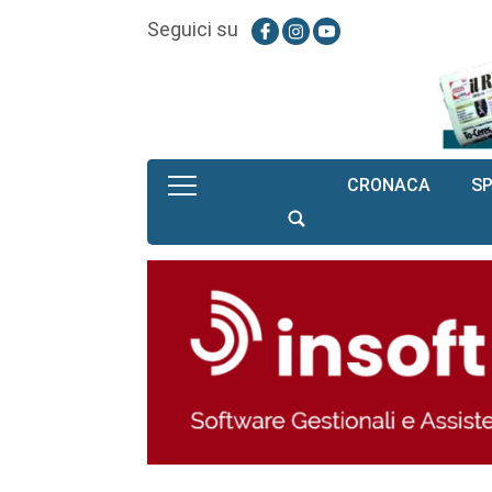
Seguici su
CRONACA
S