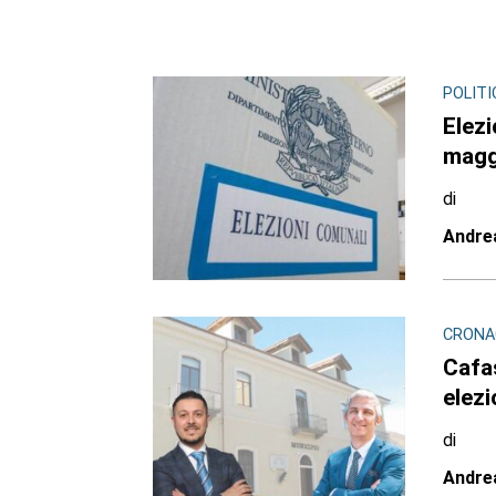
POLITI
Elezi
magg
di
Andre
CRONAC
Cafas
elezi
di
Andre