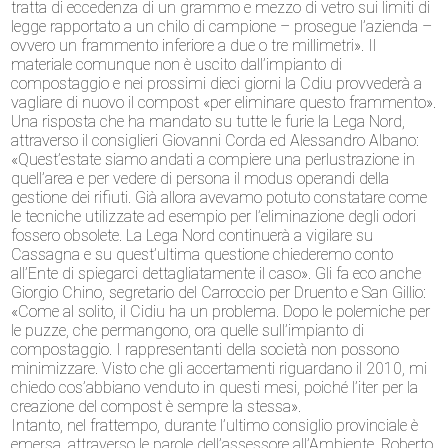
tratta di eccedenza di un grammo e mezzo di vetro sui limiti di
legge rapportato a un chilo di campione – prosegue l’azienda –
ovvero un frammento inferiore a due o tre millimetri». Il
materiale comunque non è uscito dall’impianto di
compostaggio e nei prossimi dieci giorni la Cdiu provvederà a
vagliare di nuovo il compost «per eliminare questo frammento».
Una risposta che ha mandato su tutte le furie la Lega Nord,
attraverso il consiglieri Giovanni Corda ed Alessandro Albano:
«Quest’estate siamo andati a compiere una perlustrazione in
quell’area e per vedere di persona il modus operandi della
gestione dei rifiuti. Già allora avevamo potuto constatare come
le tecniche utilizzate ad esempio per l’eliminazione degli odori
fossero obsolete. La Lega Nord continuerà a vigilare su
Cassagna e su quest’ultima questione chiederemo conto
all’Ente di spiegarci dettagliatamente il caso». Gli fa eco anche
Giorgio Chino, segretario del Carroccio per Druento e San Gillio:
«Come al solito, il Cidiu ha un problema. Dopo le polemiche per
le puzze, che permangono, ora quelle sull’impianto di
compostaggio. I rappresentanti della società non possono
minimizzare. Visto che gli accertamenti riguardano il 2010, mi
chiedo cos’abbiano venduto in questi mesi, poiché l’iter per la
creazione del compost è sempre la stessa».
Intanto, nel frattempo, durante l’ultimo consiglio provinciale è
emersa, attraverso le parole dell’assessore all’Ambiente, Roberto