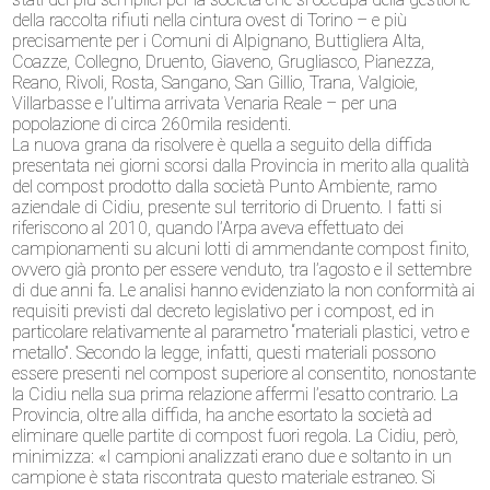
della raccolta rifiuti nella cintura ovest di Torino – e più
precisamente per i Comuni di Alpignano, Buttigliera Alta,
Coazze, Collegno, Druento, Giaveno, Grugliasco, Pianezza,
Reano, Rivoli, Rosta, Sangano, San Gillio, Trana, Valgioie,
Villarbasse e l’ultima arrivata Venaria Reale – per una
popolazione di circa 260mila residenti.
La nuova grana da risolvere è quella a seguito della diffida
presentata nei giorni scorsi dalla Provincia in merito alla qualità
del compost prodotto dalla società Punto Ambiente, ramo
aziendale di Cidiu, presente sul territorio di Druento. I fatti si
riferiscono al 2010, quando l’Arpa aveva effettuato dei
campionamenti su alcuni lotti di ammendante compost finito,
ovvero già pronto per essere venduto, tra l’agosto e il settembre
di due anni fa. Le analisi hanno evidenziato la non conformità ai
requisiti previsti dal decreto legislativo per i compost, ed in
particolare relativamente al parametro “materiali plastici, vetro e
metallo”. Secondo la legge, infatti, questi materiali possono
essere presenti nel compost superiore al consentito, nonostante
la Cidiu nella sua prima relazione affermi l’esatto contrario. La
Provincia, oltre alla diffida, ha anche esortato la società ad
eliminare quelle partite di compost fuori regola. La Cidiu, però,
minimizza: «I campioni analizzati erano due e soltanto in un
campione è stata riscontrata questo materiale estraneo. Si