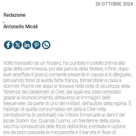
20 OTTOBRE 2024
Redazione
,
Antonello Micali
Volto travisato da un foulard, ha puntato il coltello prima alla
gola della commessa, poi alla pancia della titolare, infine, dopo
aver arraffato il (poco) contante presente in cassa si è dileguato,
pensando forse di averla fatta franca, tornandone a casa a
dormire. Poche ore dopo si trovava nella cella di sicurezza della
Tenenza dei carabinieri di Ciriè, dai quali era stato arrestato
grazie al riconoscimento, attraverso le immagini delle
telecamere, da parte di uno dei militari, dell’autore della rapina. È
l’epilogo di quella consumatasi ieri sera a Ciriè nella
centralissima (e pedonale) via Vittorio Emanuele ai danni del
locale Dolom Ice. Quando l’uomo, un trentenne della zona
vecchia conoscenza delle forze dell’ordine, è entrato in azione
era da poco passata la mezzanotte e il bar era in fase di