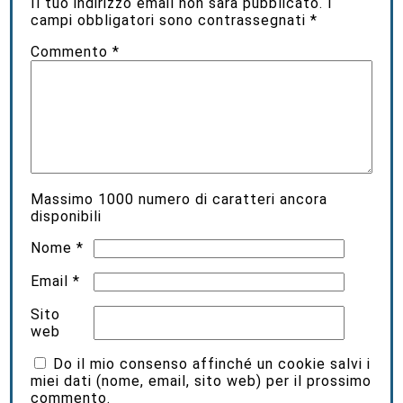
Il tuo indirizzo email non sarà pubblicato.
I
campi obbligatori sono contrassegnati
*
Commento
*
Massimo
1000
numero di caratteri ancora
disponibili
Nome
*
Email
*
Sito
web
Do il mio consenso affinché un cookie salvi i
miei dati (nome, email, sito web) per il prossimo
commento.