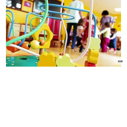
LA SIMULAZIONE
Asilo nido: rincari sulle tariffe per redditi
bassi?
di
Angela Pastore
7 AGOSTO 2026