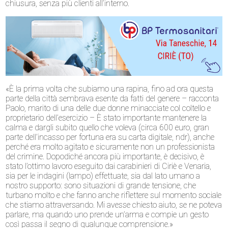
chiusura, senza più clienti all’interno.
«È la prima volta che subiamo una rapina, fino ad ora questa
parte della città sembrava esente da fatti del genere – racconta
Paolo, marito di una delle due donne minacciate col coltello e
proprietario dell’esercizio – È stato importante mantenere la
calma e dargli subito quello che voleva (circa 600 euro, gran
parte dell’incasso per fortuna era su carta digitale, ndr), anche
perché era molto agitato e sicuramente non un professionista
del crimine. Dopodiché ancora più importante, è decisivo, è
stato l’ottimo lavoro eseguito dai carabinieri di Ciriè e Venaria,
sia per le indagini (lampo) effettuate, sia dal lato umano a
nostro supporto: sono situazioni di grande tensione, che
turbano molto e che fanno anche riflettere sul momento sociale
che stiamo attraversando. Mi avesse chiesto aiuto, se ne poteva
parlare, ma quando uno prende un’arma e compie un gesto
così passa il segno di qualunque comprensione.»