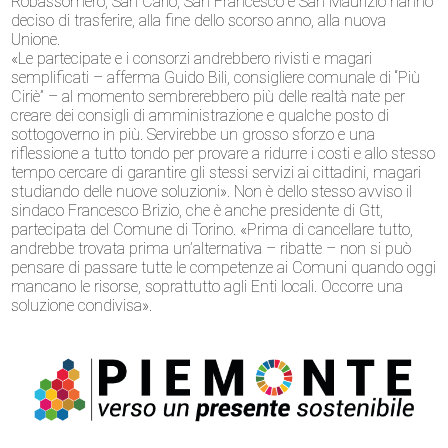
Robassomero, San Carlo, San Francesco e San Maurizio hanno
deciso di trasferire, alla fine dello scorso anno, alla nuova
Unione.
«Le partecipate e i consorzi andrebbero rivisti e magari
semplificati – afferma Guido Bili, consigliere comunale di “Più
Ciriè” – al momento sembrerebbero più delle realtà nate per
creare dei consigli di amministrazione e qualche posto di
sottogoverno in più. Servirebbe un grosso sforzo e una
riflessione a tutto tondo per provare a ridurre i costi e allo stesso
tempo cercare di garantire gli stessi servizi ai cittadini, magari
studiando delle nuove soluzioni». Non è dello stesso avviso il
sindaco Francesco Brizio, che è anche presidente di Gtt,
partecipata del Comune di Torino. «Prima di cancellare tutto,
andrebbe trovata prima un’alternativa – ribatte – non si può
pensare di passare tutte le competenze ai Comuni quando oggi
mancano le risorse, soprattutto agli Enti locali. Occorre una
soluzione condivisa».