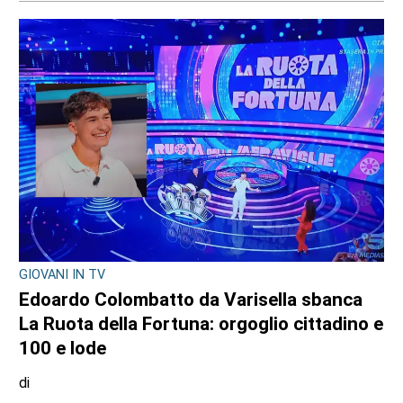
Angela Pastore
9 AGOSTO 2026
LANZO
Ciclisti travolti a Lanzo, parla l’investitore:
«Chiedo perdono, un raptus inspiegabile».