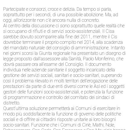
Partecipate e consorzi, croce e delizia. Da tempo si parla,
soprattutto per i secondi, di una possibile abolizione. Ma, ad
oggi, all’orizzonte non c’è ancora nulla di concreto.
Al centro della discussione ci sono soprattutto quelle realtà che
si occupano di rifiuti e di servizi socio-assistenziali. Il Cisa
sarebbe dovuto scomparire alla fine del 2011, mentre il Cis
dovrebbe terminare il proprio compito nel 2014, alla scadenza
del mandato naturale del consiglio di amministrazione. Intanto
nei giorni scorsi la Giunta regionale ha presentato un disegno di
legge proposto dall’assessore alla Sanità, Paolo Monferino, che
dovrà passare ora all’esame del Consiglio. Il documento
individua nelle aziende sanitarie il soggetto incaricato della
gestione dei servizi sociali, sanitari e socio-sanitari, superando
così il problema rilevato in molti territori dell’erogazione delle
prestazioni da parte di due enti diversi come le Asl ed i soggetti
gestori delle funzioni socio-assistenziali, e potenzia la funzione
di programmazione e controllo del comitato dei sindaci di
distretto.
Quest’ultima soluzione permetterà ai Comuni di esercitare in
modo più soddisfacente la funzione di governo delle politiche
sociali e di offrire ai cittadini risposte unitarie ai loro bisogni
socio-sanitari. Funzione che i Comuni di Ciriè, Mathi, Nole,