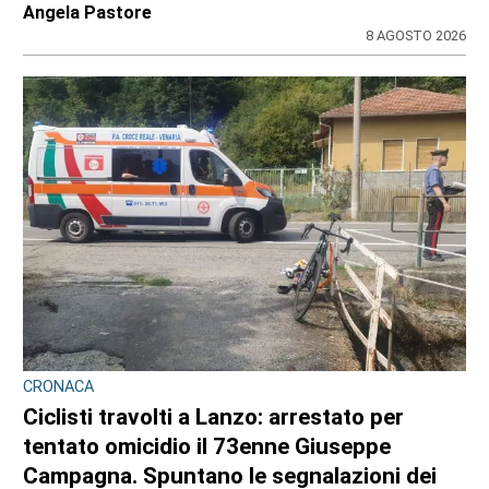
Ma le indagini scavano nel suo passato
di
Redazione
9 AGOSTO 2026
CRONACA
Ciclisti travolti a Lanzo, l’Uncem e Cassani: