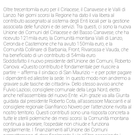
Oltre trecentomila euro per il Ciriacese, il Canavese e le Valli di
Lanzo. Nei giorni scorsi la Regione ha dato il via libera al
contributo assegnato al sistema degli Enti locali per la gestione
associata delle funzioni e dei servizi. Tra questi, ci sono la nuova
Unione dei Comuni del Ciriacese e del Basso Canavese, che ha
ricevuto 121mila euro, la Comunità montana Valli di Lanzo,
Ceronda e Casternone che ha avuto 150mila euro, e la
Comunità Collinare di Barbania, Front, Rivarossa e Vauda, che
ha beneficiato di un contributo di 54mila euro.
Soddisfatto il nuovo presidente dell’Unione dei Comuni, Roberto
Canova: «Questo contributo è fondamentale per riuscire a
partire – afferma il sindaco di San Maurizio – e per poter pagare
i dipendenti ed allestire la sede. In questo modo non andremo a
gravare sulle tasche dei cittadini». Dello stesso avviso anche
Fulvio Laziosi, consigliere comunale della Lega Nord, eletto
anche nell’assemblea del nuovo Ente. «Un grazie va alla Giunta
guidata dal presidente Roberto Cota, all’assessore Maccanti e al
consigliere regionale Gianfranco Novero per l’attenzione rivolta al
nostro territorio. Questi contributi sono una risposta concreta a
tutte le sterili polemiche dei mesi scorsi: la Comunità montana
continua a lavorare, l’ospedale non chiude e funziona
regolarmente. I finanziamenti all’Unione dei Comuni