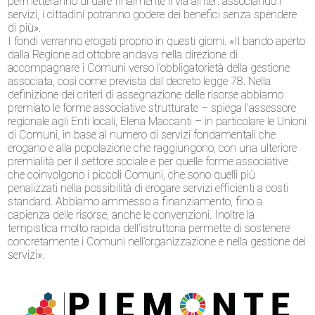
permetteranno di dare finalmente il via all’iter: associando i
servizi, i cittadini potranno godere dei benefici senza spendere
di più».
I fondi verranno erogati proprio in questi giorni. «Il bando aperto
dalla Regione ad ottobre andava nella direzione di
accompagnare i Comuni verso l’obbligatorietà della gestione
associata, così come prevista dal decreto legge 78. Nella
definizione dei criteri di assegnazione delle risorse abbiamo
premiato le forme associative strutturate – spiega l’assessore
regionale agli Enti locali, Elena Maccanti – in particolare le Unioni
di Comuni, in base al numero di servizi fondamentali che
erogano e alla popolazione che raggiungono, con una ulteriore
premialità per il settore sociale e per quelle forme associative
che coinvolgono i piccoli Comuni, che sono quelli più
penalizzati nella possibilità di erogare servizi efficienti a costi
standard. Abbiamo ammesso a finanziamento, fino a
capienza delle risorse, anche le convenzioni. Inoltre la
tempistica molto rapida dell’istruttoria permette di sostenere
concretamente i Comuni nell’organizzazione e nella gestione dei
servizi».