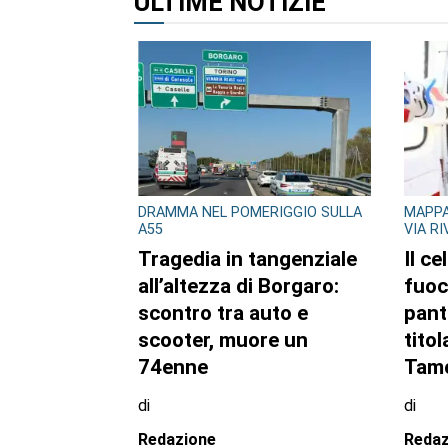
ULTIME NOTIZIE
DRAMMA NEL POMERIGGIO SULLA
MAPPA
A55
VIA R
Tragedia in tangenziale
Il ce
all’altezza di Borgaro:
fuoc
scontro tra auto e
pant
scooter, muore un
titol
74enne
Tamo
di
di
Redazione
Redaz