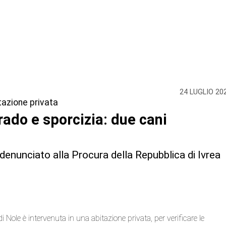
24 LUGLIO 20
itazione privata
rado e sporcizia: due cani
o denunciato alla Procura della Repubblica di Ivrea
i Nole è intervenuta in una abitazione privata, per verificare le