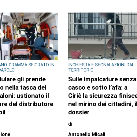
NO, DRAMMA SFIORATO IN
INCHIESTA E SEGNALAZIONI DAL
IVAROLO
TERRITORIO
llulare gli prende
Sulle impalcature senza
o nella tasca dei
casco e sotto l’afa: a
aloni: ustionato il
Ciriè la sicurezza finisc
are del distributore
nel mirino dei cittadini, i
il
dossier
di
ione
Antonello Micali