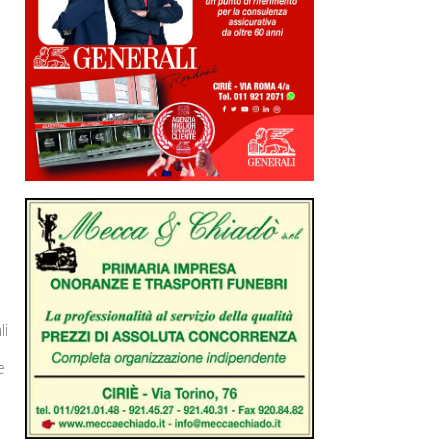
i
li
e