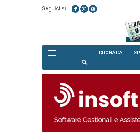
Seguici su
CRONACA
S