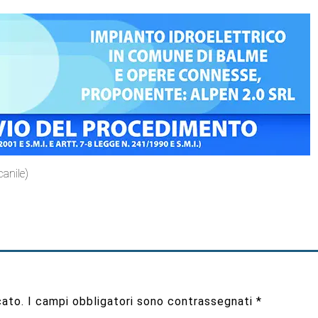
canile)
cato.
I campi obbligatori sono contrassegnati
*