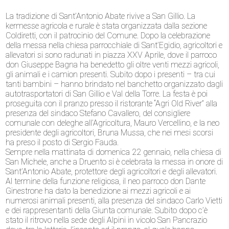
La tradizione di Sant’Antonio Abate rivive a San Gillio. La
kermesse agricola e rurale è stata organizzata dalla sezione
Coldiretti, con il patrocinio del Comune. Dopo la celebrazione
della messa nella chiesa parrocchiale di Sant’Egidio, agricoltori e
allevatori si sono radunati in piazza XXV Aprile, dove il parroco
don Giuseppe Bagna ha benedetto gli oltre venti mezzi agricoli,
gli animali e i camion presenti. Subito dopo i presenti – tra cui
tanti bambini – hanno brindato nel banchetto organizzato dagli
autotrasportatori di San Gillio e Val della Torre. La festa è poi
proseguita con il pranzo presso il ristorante “Agri Old River” alla
presenza del sindaco Stefano Cavallero, del consigliere
comunale con deleghe all’Agricoltura, Mauro Vercellino, e la neo
presidente degli agricoltori, Bruna Mussa, che nei mesi scorsi
ha preso il posto di Sergio Fauda.
Sempre nella mattinata di domenica 22 gennaio, nella chiesa di
San Michele, anche a Druento si è celebrata la messa in onore di
Sant’Antonio Abate, protettore degli agricoltori e degli allevatori.
Al termine della funzione religiosa, il neo parroco don Dante
Ginestrone ha dato la benedizione ai mezzi agricoli e ai
numerosi animali presenti, alla presenza del sindaco Carlo Vietti
e dei rappresentanti della Giunta comunale. Subito dopo c’è
stato il ritrovo nella sede degli Alpini in vicolo San Pancrazio