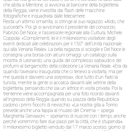
che abita a Mentone, si avvicina al bancone della biglietteria
della Reggia, viene investita dai flash delle macchine
fotografiche e inquadrata dalle telecamere.
Resta un attimo smarrita, si stringe al suo ragazzo: «Aldo, che
succede?». Poi gli si avvicinano il presidente del consorzio,
Fabrizio Del Noce, e l’assessore regionale alla Cultura, Michele
Coppola: «Complimenti, lei è il milionesimo visitatore degli
eventi dedicati alle celebrazioni per il 150° dell’Unità nazionale
qui alla Venaria Reale». La bella ragazza si scioglie e Del Noce le
consegna una borsa con alcuni omaggi: un catalogo sulla
mostra di Leonardo, una guida del complesso sabaudo e dei
profumi al bergamotto della collezione La Venaria Reale. «Era da
quando l’avevano inaugurata che ci tenevo a visitarla, ma per
me questa è davvero una sorpresa», dice tutto d’un fiato la
turista, mentre la gente si accalca davanti alle vetrine della
biglietteria, pensando che sia un attrice in visita privata. Poi la
trentenne viene accompagnata per una foto ricordo davanti
all’ingresso della Reggia quando su piazza della Repubblica
cadono i primi fiocchi di nevischio. «La nostra gita a Torino
prevede anche una tappa al museo del Cinema – spiega
Margherita Gervasoni – speriamo di riuscire con i tempi, anche
perché vorremmo fare due passi per la città, che è stupenda».
Il milionesimo biglietto venduto dal 17 marzo scorso, giorno di