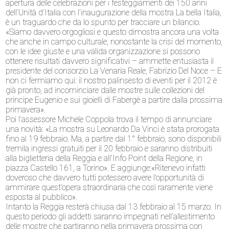
apertura delle celebrazioni per i festeggiamenti dei 150 anni
dell’Unità d’Italia con l’inaugurazione della mostra La bella Italia,
è un traguardo che da lo spunto per tracciare un bilancio.
«Siamo davvero orgogliosi e questo dimostra ancora una volta
che anche in campo culturale, nonostante la crisi del momento,
con le idee giuste e una valida organizzazione si possono
ottenere risultati davvero significativi – ammette entusiasta il
presidente del consorzio La Venaria Reale, Fabrizio Del Noce – E
non ci fermiamo qui: il nostro palinsesto di eventi per il 2012 è
già pronto, ad incominciare dalle mostre sulle collezioni del
principe Eugenio e sui gioielli di Fabergè a partire dalla prossima
primavera».
Poi l’assessore Michele Coppola trova il tempo di annunciare
una novità: «La mostra su Leonardo Da Vinci è stata prorogata
fino al 19 febbraio. Ma, a partire dal 1° febbraio, sono disponibili
tremila ingressi gratuiti per il 20 febbraio e saranno distribuiti
alla biglietteria della Reggia e all’Info Point della Regione, in
piazza Castello 161, a Torino». E aggiunge:«Ritenevo infatti
doveroso che davvero tutti potessero avere l’opportunità di
ammirare quest’opera straordinaria che così raramente viene
esposta al pubblico».
Intanto la Reggia resterà chiusa dal 13 febbraio al 15 marzo. In
questo periodo gli addetti saranno impegnati nell’allestimento
delle mostre che partiranno nella primavera prossima con