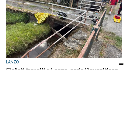
LANZO
Ciclisti travolti a Lanzo, parla l’investitore:
«Chiedo perdono, un raptus inspiegabile».
Ma le indagini scavano nel suo passato
di
Redazione
9 AGOSTO 2026