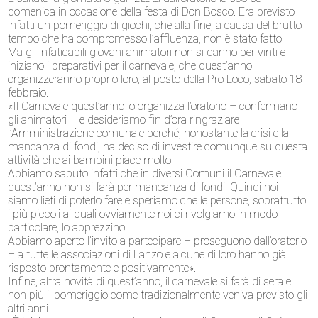
domenica in occasione della festa di Don Bosco. Era previsto
infatti un pomeriggio di giochi, che alla fine, a causa del brutto
tempo che ha compromesso l’affluenza, non è stato fatto.
Ma gli infaticabili giovani animatori non si danno per vinti e
iniziano i preparativi per il carnevale, che quest’anno
organizzeranno proprio loro, al posto della Pro Loco, sabato 18
febbraio.
«Il Carnevale quest’anno lo organizza l’oratorio – confermano
gli animatori – e desideriamo fin d’ora ringraziare
l’Amministrazione comunale perché, nonostante la crisi e la
mancanza di fondi, ha deciso di investire comunque su questa
attività che ai bambini piace molto.
Abbiamo saputo infatti che in diversi Comuni il Carnevale
quest’anno non si farà per mancanza di fondi. Quindi noi
siamo lieti di poterlo fare e speriamo che le persone, soprattutto
i più piccoli ai quali ovviamente noi ci rivolgiamo in modo
particolare, lo apprezzino.
Abbiamo aperto l’invito a partecipare – proseguono dall’oratorio
– a tutte le associazioni di Lanzo e alcune di loro hanno già
risposto prontamente e positivamente».
Infine, altra novità di quest’anno, il carnevale si farà di sera e
non più il pomeriggio come tradizionalmente veniva previsto gli
altri anni.