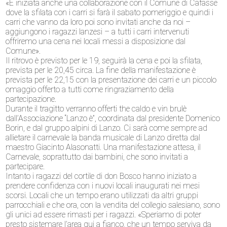
«È iniziata anche una collaborazione con il Comune di Cafasse
dove la sfilata con i carri si farà il sabato pomeriggio e quindi i
carri che vanno da loro poi sono invitati anche da noi –
aggiungono i ragazzi lanzesi – a tutti i carri intervenuti
offriremo una cena nei locali messi a disposizione dal
Comune».
Il ritrovo è previsto per le 19, seguirà la cena e poi la sfilata,
prevista per le 20,45 circa. La fine della manifestazione è
prevista per le 22,15 con la presentazione dei carri e un piccolo
omaggio offerto a tutti come ringraziamento della
partecipazione.
Durante il tragitto verranno offerti the caldo e vin brulè
dall’Associazione “Lanzo è”, coordinata dal presidente Domenico
Borin, e dal gruppo alpini di Lanzo. Ci sarà come sempre ad
allietare il carnevale la banda musicale di Lanzo diretta dal
maestro Giacinto Alasonatti. Una manifestazione attesa, il
Carnevale, soprattutto dai bambini, che sono invitati a
partecipare.
Intanto i ragazzi del cortile di don Bosco hanno iniziato a
prendere confidenza con i nuovi locali inaugurati nei mesi
scorsi. Locali che un tempo erano utilizzati da altri gruppi
parrocchiali e che ora, con la vendita del collegio salesiano, sono
gli unici ad essere rimasti per i ragazzi. «Speriamo di poter
presto sistemare l’area qui a fianco, che un tempo serviva da