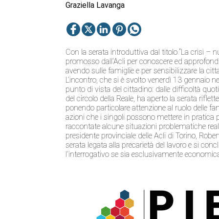
Graziella Lavanga
Con la serata introduttiva dal titolo “La crisi – n
promosso dall’Acli per conoscere ed approfondire
avendo sulle famiglie e per sensibilizzare la citt
L’incontro, che si è svolto venerdì 13 gennaio ne
punto di vista del cittadino: dalle difficoltà quo
del circolo della Reale, ha aperto la serata riflett
ponendo particolare attenzione al ruolo delle fami
azioni che i singoli possono mettere in pratica p
raccontate alcune situazioni problematiche reali r
presidente provinciale delle Acli di Torino, Robe
serata legata alla precarietà del lavoro e si conc
l’interrogativo se sia esclusivamente economica 