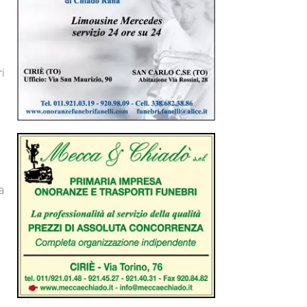
ri
na