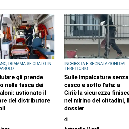
TO AUTORE
GLIO REGIONALE
EDITORIA E COOPERAZIONE
lazzo Lascaris la
AGCI e FILE: un’alleanza
tra “Romano
per tutelare i giornali
era. Nel regno dei
locali e no profit
 giganti”