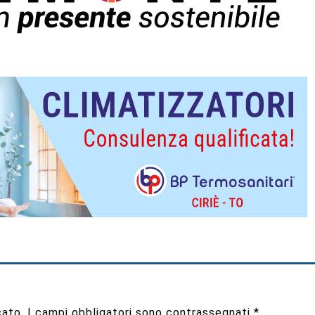
cato.
I campi obbligatori sono contrassegnati
*