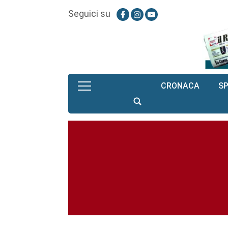
Seguici su
CRONACA
S