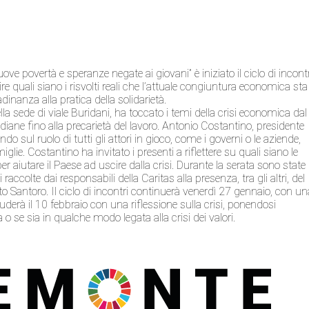
uove povertà e speranze negate ai giovani” è iniziato il ciclo di incont
 quali siano i risvolti reali che l’attuale congiuntura economica sta
adinanza alla pratica della solidarietà.
lla sede di viale Buridani, ha toccato i temi della crisi economica dal
tidiane fino alla precarietà del lavoro. Antonio Costantino, presidente
endo sul ruolo di tutti gli attori in gioco, come i governi o le aziende,
glie. Costantino ha invitato i presenti a riflettere su quali siano le
er aiutare il Paese ad uscire dalla crisi. Durante la serata sono state
accolte dai responsabili della Caritas alla presenza, tra gli altri, del
rto Santoro. Il ciclo di incontri continuerà venerdì 27 gennaio, con u
luderà il 10 febbraio con una riflessione sulla crisi, ponendosi
o se sia in qualche modo legata alla crisi dei valori.