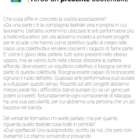
Che cosa offre in concreto la vostra associazione?
«Da una parte c’è la compagnia teatrale vera e propria in cui
lavoriamo. Dall’altra vorremmo utilizzare le arti performative più
a livello educativo: per ora abbiamo iniziato a scrivere progetti
per le scuole, che hanno come obiettivo quello di creare nelle
classi una collettività e rendere coscienti i ragazzi di farne parte.
E’ come il gioco della zattera: tutti sono presenti nello stesso
spazio, ma se vanno tutti nella stessa direzione la zattera
affonda; deve esserci un equilibrio collettivo, e bisogna sentirsi
parte di questa collettività. Bisogna essere capaci di riconoscere
ognuno il ruolo dell’altro. Qualsiasi arte performativa può aiutare
a sviluppare questo senso. Rispetto ad altri progetti abbiamo
messo piede tra i difficoltosi bandi europei (ci va un genio per
poterli scrivere!): fortunatamente ogni componente di Macapà
ha una sua peculiarità, per cui abbiamo una persona che un po’
bazzica nei bandi».
Del versante formativo mi avete parlato, ma per quanto
riguarda quello teatrale cosa bolle in pentola?
«Due spettacoli! Uno autoprodotto, scritto da noi, che però non
sveliamo! Lo stiamo scrivendo e provando