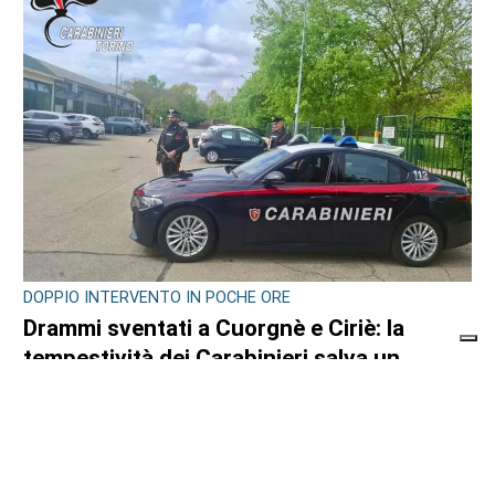
DOPPIO INTERVENTO IN POCHE ORE
Drammi sventati a Cuorgnè e Ciriè: la
tempestività dei Carabinieri salva un
17enne e un anziano
di
Antonello Micali
6 AGOSTO 2026