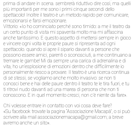
prima di andare in scena. sembrerà riduttivo dire così, ma quelli
più importanti per me sono i primi cinque secondi dello
spettacolo! Inoltre il teatro è un metodo rapido per comunicare,
emozionarsi e farsi emozionare.
Vittorio: «Io ho cominciato perché sono timido: a me il teatro da
un certo punto di vista mi spaventa molto ma mi affascina
anche tantissimo. E questo aspetto di mettersi sempre in gioco
e vincere ogni volta le proprie paure si ripresenta ad ogni
spettacolo. quando si apre il sipario davanti a persone che
possono essere amici, parenti o sconosciuti, a me continuano a
tremare le gambe! Mi da sempre una carica di adrenalina e di
vita, ho un’esplosione di emozioni dentro che difficilmente io
personalmente riesco a provare. Il teatro è una ricerca continua
di sé stessi, se vogliamo anche molto invasivo: se non ti
conosci bene e hai delle paure dentro il teatro te le tira fuori, e tu
ti ritrovi nudo davanti ad una marea di persona che non ti
conoscono. E in quel momento cresci, non c’è niente da fare».
Chi volesse entrare in contatto con voi cosa deve fare?
«Su facebook trovate la pagina “Associazione Macapà”, o si può
scrivere alla mail associazionemacapa@gmail.com; a breve
avremo anche un sito».