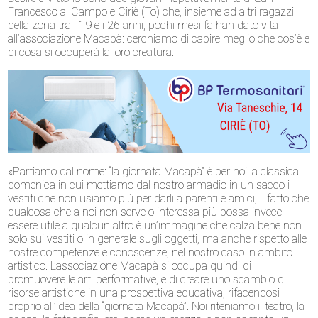
Francesco al Campo e Ciriè (To) che, insieme ad altri ragazzi
della zona tra i 19 e i 26 anni, pochi mesi fa han dato vita
all’associazione Macapà: cerchiamo di capire meglio che cos’è e
di cosa si occuperà la loro creatura.
«Partiamo dal nome: “la giornata Macapà” è per noi la classica
domenica in cui mettiamo dal nostro armadio in un sacco i
vestiti che non usiamo più per darli a parenti e amici; il fatto che
qualcosa che a noi non serve o interessa più possa invece
essere utile a qualcun altro è un’immagine che calza bene non
solo sui vestiti o in generale sugli oggetti, ma anche rispetto alle
nostre competenze e conoscenze, nel nostro caso in ambito
artistico. L’associazione Macapà si occupa quindi di
promuovere le arti performative, e di creare uno scambio di
risorse artistiche in una prospettiva educativa, rifacendosi
proprio all’idea della “giornata Macapà”. Noi riteniamo il teatro, la