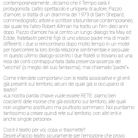
contemporaneamente…diciamo che il Tempo sarà il
protagonista. L’altro spettacolo è un’opera di autore, Pazzo
d’amore: si tratta di un dramma del 1979 di Sam Shepard,
commediografo, attore e scrittore statunitense contemporaneo,
dal quale tra l’altro Robert Altman ha tratto un film dieci anni
dopo. Pazzo d’amore ha al centro un lungo dialogo tra May ed
Eddie, fratellastri perchè figli di uno stesso padre ma di madri
differenti; i due si reincontrano dopo molto tempo in un motel
per ripercorrere la loro ibrida relazione sentimentale e sessuale.
In questo ultimo dialogo-scontro i due fratelli si trovano ad una
resa dei conti contrappuntata dalla presenza-assenza del
“vecchio” (o meglio del suo fantasma), mai chiamato “padre”».
Come intendete comportarvi con le realtà associative e gli enti
già presenti sul territorio, alcuni dei quali già si occupano di
teatro?
«La nostra parola chiave vuole essere RETE: siamo ben
coscienti delle risorse che già esistono sul territorio, alle quali
non vogliamo sostituirci ma piuttosto sommarci. Noi puntiamo
tantissimo a creare quindi rete sul territorio, con altri enti e
anche singole persone».
Cos’è il teatro per voi, cosa vi trasmette?
Desirè:«Faccio teatro sicuramente per l’emozione che provo