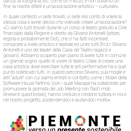
danza, la fotografia, etc. come un mezzo, e non soltanto un
fine: la nostra difatti è un’associazione artistico – culturale».
In quale contesto vi siete trovati, vi siete resi conto di volere la
stessa cosa e avete deciso che volevate creare un’associazione?
«Ci siamo tutti trovati durante un corso di teatro gratuito a Ciriè
finanziato dalla Regione e diretto da Silvano Antonelli (attore,
regista e probabilmente Dio!), che ci ha fatti incontrare,
conoscere a livello artistico e teatrale ed unire tutti (N.d.r. Silvano
Antonelli è uno dei leader della Casa del Teatro ragazzi e
giovani). Abbiamo scoperto pian piano di avere tutti in comune
un grande sogno: quello di vivere di teatro. L’idea di creare una
casa artistica dove esercitare tutte le arti performative ha a quel
punto solleticato tutti. In questo percorso Silvano, sua moglie e
altri “adulti” con cui siamo entrati in contatto, come i titolari della
Software House Nethnic (con i quali Macapà ha collaborato per
promuovere la giornata del Job Meeting con flash mob
itineranti quest’estate), hanno creduto e credono tuttora in noi e
nel nostro progetto, sostendendoci e aiutandoci molto».