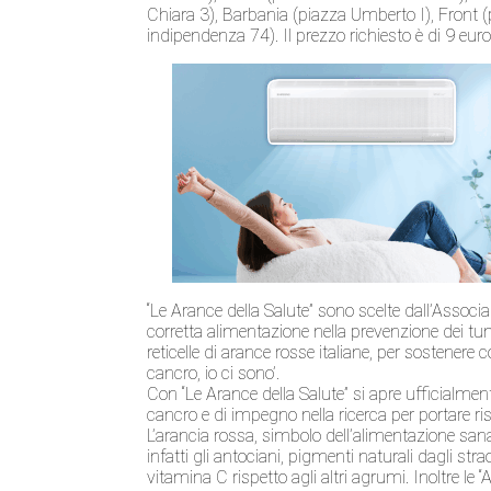
Chiara 3), Barbania (piazza Umberto I), Front (
indipendenza 74). Il prezzo richiesto è di 9 euro 
“Le Arance della Salute” sono scelte dall’Associa
corretta alimentazione nella prevenzione dei tu
reticelle di arance rosse italiane, per sostenere c
cancro, io ci sono’.
Con “Le Arance della Salute” si apre ufficialme
cancro e di impegno nella ricerca per portare risu
L’arancia rossa, simbolo dell’alimentazione sana
infatti gli antociani, pigmenti naturali dagli stra
vitamina C rispetto agli altri agrumi. Inoltre le “A