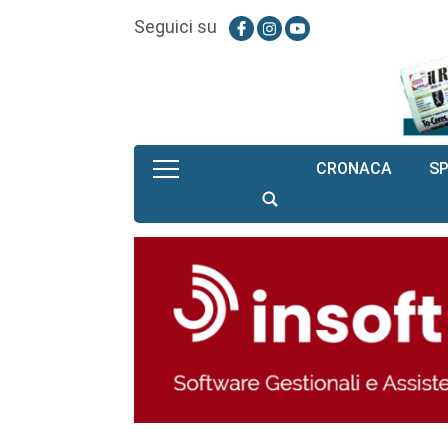
Seguici su
CRONACA
S