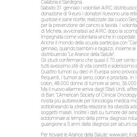
Calabria e Sardegna.
Sabato 31 gennaio i volontari AIRC distribuisco
donazione di 9 euro i donatori ricevono una retic
gustose e sane ricette, realizzate dal cuoco Serg
per la prevenzione del cancro a tavola. I volon
di Michela, avvicinatasi ad AIRC dopo la scomp
impegnata come volontaria anche in ospedale.
Anche il mondo della scuola partecipa con “Cancro
gennaio, quando bambini e ragazzi, insieme ai lo
distribuendo “Le Arance della Salute”.
Gli studi confermano che quasi il 70 per cento
tutti avessimo stili di vita corretti e aderissimo
Quattro tumori su dieci in Europa sono provocati d
frequenti, i tumori al seno, colon e prostata. I
colon, 48.000 donne di tumore al seno, 36.000 
Ma il nuovo allarme arriva dagli Stati Uniti, af
di Bari: “L’American Society of Clinical Oncolog
rivista più autorevole per l’oncologia medica mo
sottolineando la stretta relazione tra obesità
soggetti malati. Inoltre i dati su tumore del sen
addominale al tempo della prima diagnosi riduce 
guarigione a 5 anni dalla diagnosi per alcuni 
Per trovare le Arance della Salute: www.airc.i