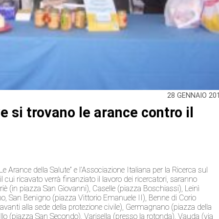
28 GENNAIO 20
 si trovano le arance contro il
Arance della Salute” e l’Associazione Italiana per la Ricerca sul
il cui ricavato verrà finanziato il lavoro dei ricercatori, saranno
riè (in piazza San Giovanni), Caselle (piazza Boschiassi), Leinì
ano, San Benigno (piazza Vittorio Emanuele II), Benne di Corio
avanti alla sede della protezione civile), Germagnano (piazza della
allo (piazza San Secondo), Varisella (presso la rotonda), Vauda (via