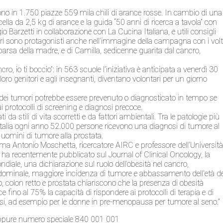
no in 1.750 piazze 559 mila chili di arance rosse. In cambio di una
ella da 2,5 kg di arance e la guida “50 anni di ricerca a tavola” con
io Barzetti in collaborazione con La Cucina Italiana, e utili consigli
tari sono protagonisti anche nell’immagine della campagna con i volt
arsa della madre, e di Camilla, sedicenne guarita dal cancro,
, io ti boccio”: in 563 scuole l’iniziativa è anticipata a venerdì 30
ro genitori e agli insegnanti, diventano volontari per un giorno
 dei tumori potrebbe essere prevenuto o diagnosticato in tempo se
 ai protocolli di screening e diagnosi precoce.
a stili di vita scorretti e da fattori ambientali. Tra le patologie più
n Italia ogni anno 52.000 persone ricevono una diagnosi di tumore al
uomini di tumore alla prostata.
ferma Antonio Moschetta, ricercatore AIRC e professore dell’Universit
y ha recentemente pubblicato sul Journal of Clinical Oncology, la
ndiale, una dichiarazione sul ruolo dell’obesità nel cancro,
 addominale, maggiore incidenza di tumore e abbassamento dell’età de
o, colon retto e prostata chiariscono che la presenza di obesità
fino al 75% la capacità di rispondere ai protocolli di terapia e di
casi, ad esempio per le donne in pre-menopausa per tumore al seno.”
t oppure numero speciale 840 001 001