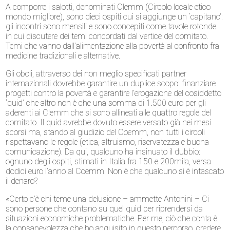
A comporre i salotti, denominati Clemm (Circolo locale etico
mondo migliore), sono dieci ospiti cui si aggiunge un ‘capitano’:
gli incontri sono mensili e sono concepiti come tavole rotonde
in cui discutere dei temi concordati dal vertice del comitato.
Temi che vanno dall’alimentazione alla povertà al confronto fra
medicine tradizionali e alternative.
Gli oboli, attraverso dei non meglio specificati partner
internazionali dovrebbe garantire un duplice scopo: finanziare
progetti contro la povertà e garantire l’erogazione del cosiddetto
‘quid’ che altro non è che una somma di 1.500 euro per gli
aderenti ai Clemm che si sono allineati alle quattro regole del
comitato. Il quid avrebbe dovuto essere versato già nei mesi
scorsi ma, stando al giudizio del Coemm, non tutti i circoli
rispettavano le regole (etica, altruismo, riservatezza e buona
comunicazione). Da qui, qualcuno ha insinuato il dubbio:
ognuno degli ospiti, stimati in Italia fra 150 e 200mila, versa
dodici euro l’anno al Coemm. Non è che qualcuno si è intascato
il denaro?
«Certo c’è chi teme una delusione – ammette Antonini – Ci
sono persone che contano su quel quid per riprendersi da
situazioni economiche problematiche. Per me, ciò che conta è
la consapevolezza che ho acquisito in questo percorso, credere