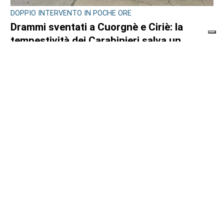
DOPPIO INTERVENTO IN POCHE ORE
Drammi sventati a Cuorgnè e Ciriè: la
tempestività dei Carabinieri salva un
17enne e un anziano
di
Antonello Micali
6 AGOSTO 2026