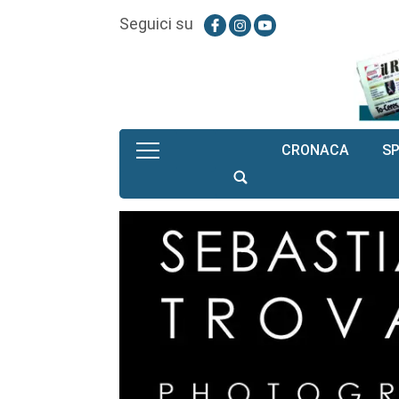
Seguici su
CRONACA
S