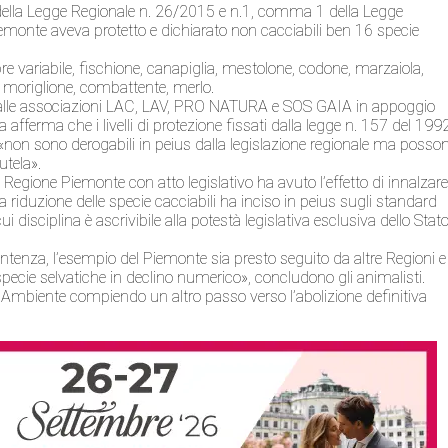
1 della Legge Regionale n. 26/2015 e n.1, comma 1 della Legge
emonte aveva protetto e dichiarato non cacciabili ben 16 specie
epre variabile, fischione, canapiglia, mestolone, codone, marzaiola,
a, moriglione, combattente, merlo.
e dalle associazioni LAC, LAV, PRO NATURA e SOS GAIA in appoggio
 afferma che i livelli di protezione fissati dalla legge n. 157 del 199
«non sono derogabili in peius dalla legislazione regionale ma posso
tutela».
a Regione Piemonte con atto legislativo ha avuto l’effetto di innalzare 
la riduzione delle specie cacciabili ha inciso in peius sugli standard
i disciplina è ascrivibile alla potestà legislativa esclusiva dello Stat
entenza, l’esempio del Piemonte sia presto seguito da altre Regioni e
e specie selvatiche in declino numerico», concludono gli animalisti.
& Ambiente compiendo un altro passo verso l’abolizione definitiva