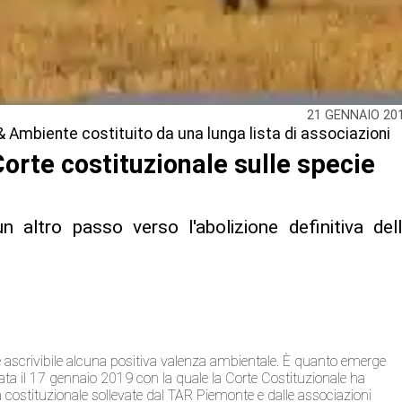
21 GENNAIO 20
 & Ambiente costituito da una lunga lista di associazioni
Corte costituzionale sulle specie
altro passo verso l'abolizione definitiva del
on è ascrivibile alcuna positiva valenza ambientale. È quanto emerge
ata il 17 gennaio 2019 con la quale la Corte Costituzionale ha
tà costituzionale sollevate dal TAR Piemonte e dalle associazioni