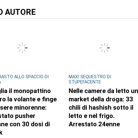
TO AUTORE
ASTO ALLO SPACCIO DI
MAXI SEQUESTRO DI
A
STUPEFACENTE
lia il monopattino
Nelle camere da letto u
ro la volante e finge
market della droga: 33
ssere minorenne:
chili di hashish sotto il
stato pusher
letto e nel frigo.
ne con 30 dosi di
Arrestato 24enne
k