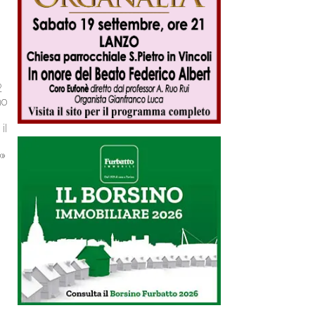
2
no
il
o»