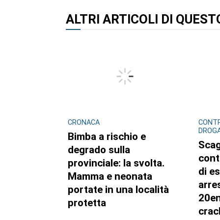
ALTRI ARTICOLI DI QUES
CRONACA
CONTR
DROG
Bimba a rischio e
Scag
degrado sulla
cont
provinciale: la svolta.
di e
Mamma e neonata
arre
portate in una località
20en
protetta
crac