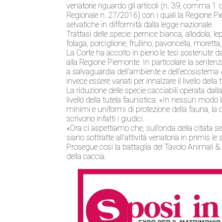
venatorie riguardo gli articoli (n. 39, comma 
Regionale n. 27/2016) con i quali la Regione Pi
selvatiche in difformità dalla legge nazionale.
Trattasi delle specie: pernice bianca, allodola, l
folaga, porciglione, frullino, pavoncella, morett
La Corte ha accolto in pieno le tesi sostenut
alla Regione Piemonte. In particolare la sentenza
a salvaguardia dell’ambiente e dell’ecosistema 
invece essere variati per innalzare il livello della 
La riduzione delle specie cacciabili operata dall
livello della tutela faunistica: «In nessun modo 
minimi e uniformi di protezione della fauna, la cu
scrivono infatti i giudici.
«Ora ci aspettiamo che, sull’onda della citata s
siano sottratte all’attività venatoria in primis l
Prosegue così la battaglia del Tavolo Animali 
della caccia.