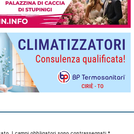
cato.
I campi obbligatori sono contrassegnati
*