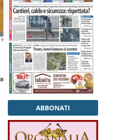
19
la
ABBONATI