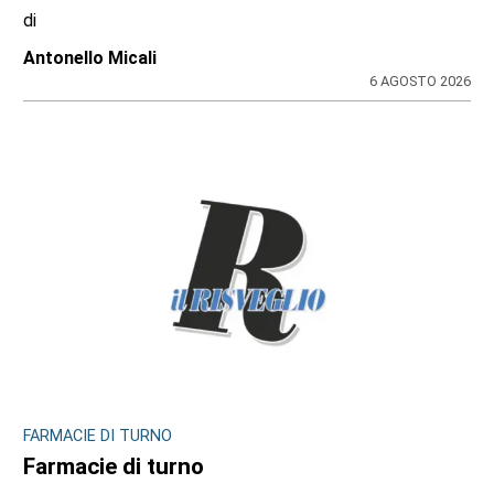
Redazione
6 AGOSTO 2026
INCHIESTA E SEGNALAZIONI DAL TERRITORIO
Sulle impalcature senza casco e sotto
l’afa: a Ciriè la sicurezza finisce nel mirino