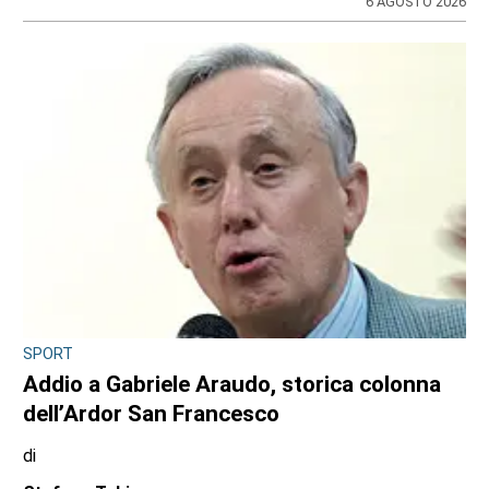
DRAMMA NEL POMERIGGIO SULLA A55
Tragedia in tangenziale all’altezza di
Borgaro: scontro tra auto e scooter, muore
un 74enne
di
Redazione