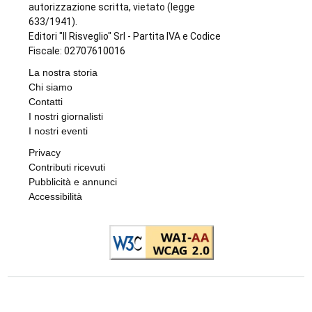
Addio a Gabriele Araudo, storica colonna
dell’Ardor San Francesco
di
Stefano Tubia
6 AGOSTO 2026
DOPPIO INTERVENTO IN POCHE ORE