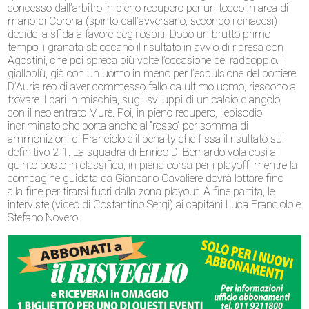
concesso dall’arbitro in pieno recupero per un tocco in area di
mano di Corona (spinto dall’avversario, secondo i ciriacesi)
decide la sfida a favore degli ospiti. Dopo un brutto primo
tempo, i granata sbloccano il risultato in avvio di ripresa con
Agostini, che poi spreca più volte l’occasione del raddoppio. I
gialloblù, già con un uomo in meno per l’espulsione del portiere
D’Auria reo di aver commesso fallo da ultimo uomo, riescono a
trovare il pari in mischia, sugli sviluppi di un calcio d’angolo,
con il neo entrato Murè. Poi, in pieno recupero, l’episodio
incriminato che porta anche al “rosso” per somma di
ammonizioni di Franciolo e il penalty che fissa il risultato sul
definitivo 2-1. La squadra di Enrico Di Bernardo vola così al
quinto posto in classifica, in piena corsa per i playoff, mentre la
compagine guidata da Giancarlo Cavaliere dovrà lottare fino
alla fine per tirarsi fuori dalla zona playout. A fine partita, le
interviste (video di Costantino Sergi) ai capitani Luca Franciolo e
Stefano Novero.