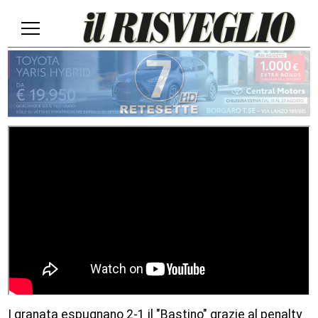
I granata espugnano 2-1 il "Bastino" grazie al penalty