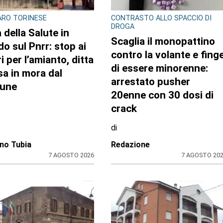
RO TORINESE
CONTRASTO ALLO SPACCIO DI
DROGA
 della Salute in
Scaglia il monopattino
do sul Pnrr: stop ai
contro la volante e fing
i per l’amianto, ditta
di essere minorenne:
a in mora dal
arrestato pusher
une
20enne con 30 dosi di
crack
di
no Tubia
Redazione
7 AGOSTO 2026
7 AGOSTO 20