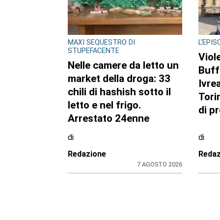
MAXI SEQUESTRO DI
L'EPI
STUPEFACENTE
Viol
Nelle camere da letto un
Buff
market della droga: 33
Ivrea
chili di hashish sotto il
Tori
letto e nel frigo.
di p
Arrestato 24enne
di
di
Redazione
Redaz
7 AGOSTO 2026