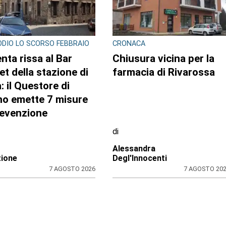
SODIO LO SCORSO FEBBRAIO
CRONACA
enta rissa al Bar
Chiusura vicina per la
et della stazione di
farmacia di Rivarossa
: il Questore di
no emette 7 misure
revenzione
di
Alessandra
ione
Degl'Innocenti
7 AGOSTO 2026
7 AGOSTO 20