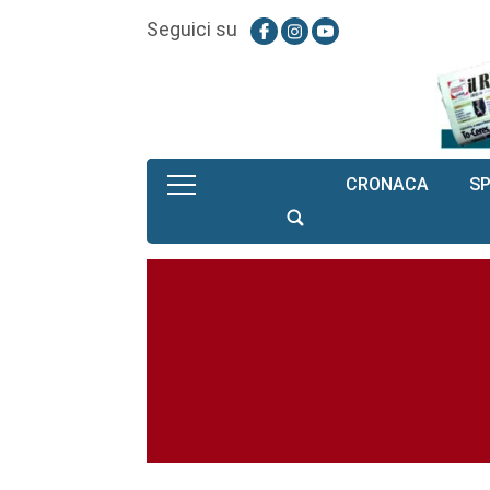
Seguici su
CRONACA
S