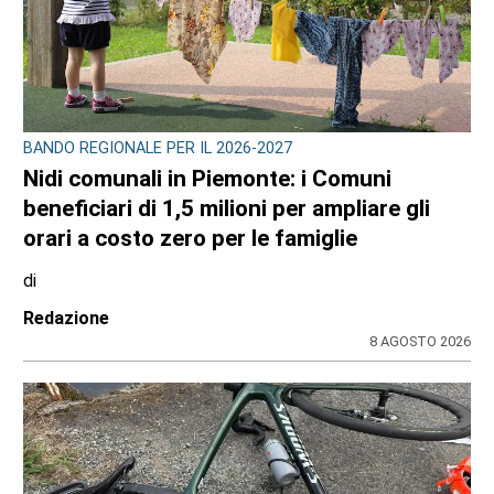
GIOVANI IN TV
Edoardo Colombatto da Varisella sbanca
La Ruota della Fortuna: orgoglio cittadino e
100 e lode
di
Angela Pastore
8 AGOSTO 2026