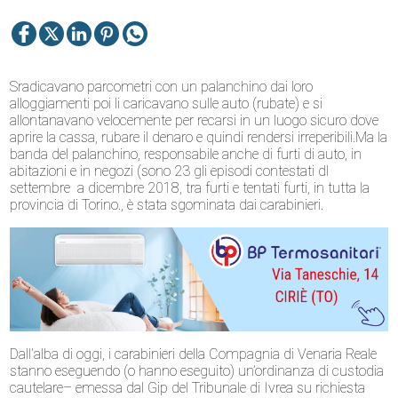
Sradicavano parcometri con un palanchino dai loro
alloggiamenti poi li caricavano sulle auto (rubate) e si
allontanavano velocemente per recarsi in un luogo sicuro dove
aprire la cassa, rubare il denaro e quindi rendersi irreperibili.Ma la
banda del palanchino, responsabile anche di furti di auto, in
abitazioni e in negozi (sono 23 gli episodi contestati dl
settembre a dicembre 2018, tra furti e tentati furti, in tutta la
provincia di Torino., è stata sgominata dai carabinieri.
Dall’alba di oggi, i carabinieri della Compagnia di Venaria Reale
stanno eseguendo (o hanno eseguito) un’ordinanza di custodia
cautelare– emessa dal Gip del Tribunale di Ivrea su richiesta