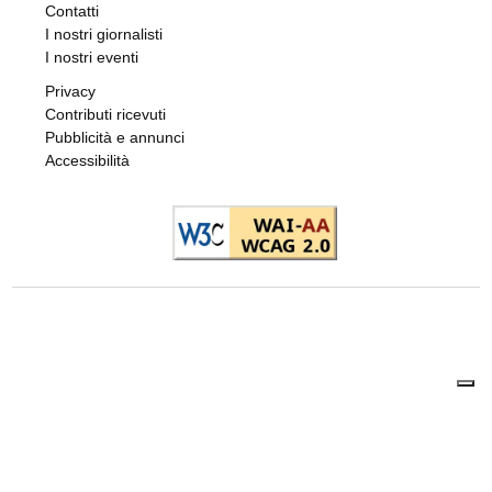
Redazione
8 AGOSTO 2026
CRONACA NERA
Travolge un gruppo di ciclisti e fugge. Due
feriti gravi, fermato l’automobilista