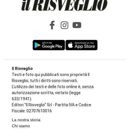
BANDO REGIONALE PER IL 2026-2027
Nidi comunali in Piemonte: i Comuni
beneficiari di 1,5 milioni per ampliare gli
orari a costo zero per le famiglie
di