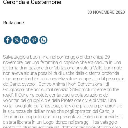
Ceronda e Casternone
30 NOVEMBRE 2020
Redazione
Salvataggio a buon fine, nel pomeriggio di domenica 29
novembre, per una femmina di capriolo che era caduta in una
cisterna di irrigazione di un’abitazione privata a Vallo. L’animale
non aveva alcuna possibilità di uscire dalla cisterna profonda
cinque metri ed è stato anestetizzato e recuperato dal personale
del Canc, ovvero il Centro Animali Non Convenzionali di
Grugliasco, che assicura il servizio “Salviamoli insieme on the
road”. Il Canc ha potuto contare sulla collaborazione dei
volontari dei gruppi Aib e della Protezione civile di Vallo. Una
volta risvegliata dall’anestesia, che viene praticata per garantire
la sicurezza sia dell’animale che degli operatori del Canc, la
femmina di capriolo, che non presentava ferite o danni evidenti,
è stata liberata in un luogo idoneo nei paraggi. Il salvataggio
rientra tra gli interventi previsti dalla convenzione attivata dalla