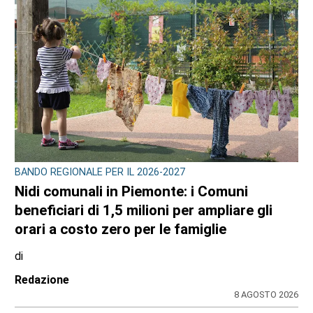
CRONACA
Ciclisti travolti a Lanzo: arrestato per
tentato omicidio il 73enne Giuseppe
Campagna. Spuntano le segnalazioni dei
lettori
di