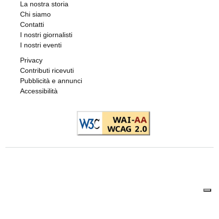
di
Gloria Rossatto
8 AGOSTO 2026
VIABILITÀ E TRASPORTI NEL TORINESE
Metropolitana di Torino chiusa il 9 agosto:
bus sostitutivi e deviazioni per il Venaria