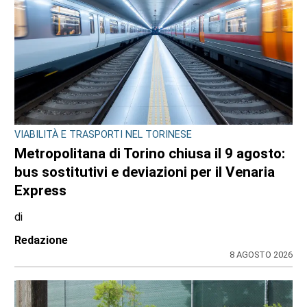
GIOVANI IN TV
Edoardo Colombatto da Varisella sbanca
La Ruota della Fortuna: orgoglio cittadino e
100 e lode
di
Angela Pastore
8 AGOSTO 2026