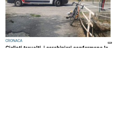
CRONACA
Ciclisti travolti, i carabinieri confermano la
lite con l’automobilista prima del
drammatico fatto: l’uomo si sarebbe
costituito
di
Redazione
8 AGOSTO 2026