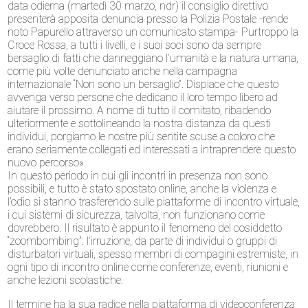
data odierna (martedì 30 marzo, ndr) il consiglio direttivo
presenterà apposita denuncia presso la Polizia Postale -rende
noto Papurello attraverso un comunicato stampa- Purtroppo la
Croce Rossa, a tutti i livelli, e i suoi soci sono da sempre
bersaglio di fatti che danneggiano l’umanità e la natura umana,
come più volte denunciato anche nella campagna
internazionale “Non sono un bersaglio”. Dispiace che questo
avvenga verso persone che dedicano il loro tempo libero ad
aiutare il prossimo. A nome di tutto il comitato, ribadendo
ulteriormente e sottolineando la nostra distanza da questi
individui, porgiamo le nostre più sentite scuse a coloro che
erano seriamente collegati ed interessati a intraprendere questo
nuovo percorso».
In questo periodo in cui gli incontri in presenza non sono
possibili, e tutto è stato spostato online, anche la violenza e
l’odio si stanno trasferendo sulle piattaforme di incontro virtuale,
i cui sistemi di sicurezza, talvolta, non funzionano come
dovrebbero. Il risultato è appunto il fenomeno del cosiddetto
“zoombombing”: l’irruzione, da parte di individui o gruppi di
disturbatori virtuali, spesso membri di compagini estremiste, in
ogni tipo di incontro online come conferenze, eventi, riunioni e
anche lezioni scolastiche.
Il termine ha la sua radice nella piattaforma di videoconferenza