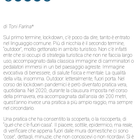
di Toni Farina
*
Sul primo termine, lockdown, c’è poco da dire, tanto è entrato
nel linguaggio comune. Più di nicchia è il secondo termine,
“outdoor”, molto gettonato in ambito turistico. Non c’è infatti
ente che si occupi di strategia turistica che non ne faccia largo
uso, accompagnato dalla classica immagine di camminatori o
pedalatori immersi in un bel paesaggio agreste. Immagine
evocativa di benessere, di salute fisica e mentale. La qualità
della vita, insomma. Outdoor: letteralmente, fuori porta. Nel
corso dei lockdown pandemici è però diventato pratica vera,
quotidiana. Nel 2020, durante la clausura imposta nel corso
della primavera, era accompagnata dall’ansia dei 200 metri,
quest’anno invece una pratica a più ampio raggio, ma sempre
nel circondario.
Una pratica che ha consentito la scoperta, o la riscoperta, di
“quel-che c’è-fuori-casa”. Il piacere, sottile, epidermico, ma reale,
di verificare che appena fuori dalle mura domestiche ci sono
“cose”, dettagli, minuzie, che non conoscevi o non ricordavi. Si è