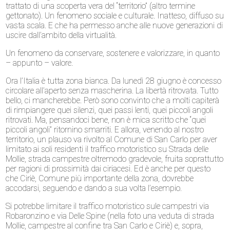
trattato di una scoperta vera del “territorio” (altro termine
gettonato). Un fenomeno sociale e culturale. Inatteso, diffuso su
vasta scala. E che ha permesso anche alle nuove generazioni di
uscire dall’ambito della virtualità.
Un fenomeno da conservare, sostenere e valorizzare, in quanto
– appunto – valore.
Ora l’Italia è tutta zona bianca. Da lunedì 28 giugno è concesso
circolare all’aperto senza mascherina. La libertà ritrovata. Tutto
bello, ci mancherebbe. Però sono convinto che a molti capiterà
di rimpiangere quei silenzi, quei passi lenti, quei piccoli angoli
ritrovati. Ma, pensandoci bene, non è mica scritto che “quei
piccoli angoli” ritornino smarriti. E allora, venendo al nostro
territorio, un plauso va rivolto al Comune di San Carlo per aver
limitato ai soli residenti il traffico motoristico su Strada delle
Mollie, strada campestre oltremodo gradevole, fruita soprattutto
per ragioni di prossimità dai ciriacesi. Ed è anche per questo
che Ciriè, Comune più importante della zona, dovrebbe
accodarsi, seguendo e dando a sua volta l’esempio.
Si potrebbe limitare il traffico motoristico sule campestri via
Robaronzino e via Delle Spine (
nella foto una veduta di strada
Mollie, campestre al confine tra San Carlo e Ciriè) e, sopra,