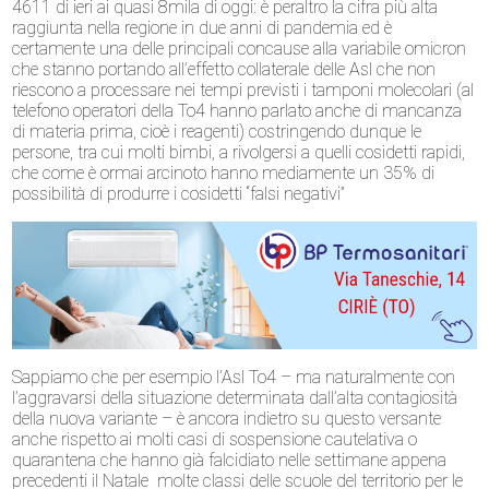
4611 di ieri ai quasi 8mila di oggi: è peraltro la cifra più alta
raggiunta nella regione in due anni di pandemia ed è
certamente una delle principali concause alla variabile omicron
che stanno portando all’effetto collaterale delle Asl che non
riescono a processare nei tempi previsti i tamponi molecolari (al
telefono operatori della To4 hanno parlato anche di mancanza
di materia prima, cioè i reagenti) costringendo dunque le
persone, tra cui molti bimbi, a rivolgersi a quelli cosidetti rapidi,
che come è ormai arcinoto hanno mediamente un 35% di
possibilità di produrre i cosidetti “falsi negativi”
Sappiamo che per esempio l’Asl To4 – ma naturalmente con
l’aggravarsi della situazione determinata dall’alta contagiosità
della nuova variante – è ancora indietro su questo versante
anche rispetto ai molti casi di sospensione cautelativa o
quarantena che hanno già falcidiato nelle settimane appena
precedenti il Natale molte classi delle scuole del territorio per le