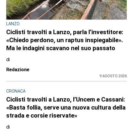
OPERAZIONE ANTI-DROGA A TORINO E PROVINCIA
Quando lo spaccio incontra la fantasia:
cinque arresti dei carabinieri da Venaria, a
Chieri, al Canavese
di
Redazione
10 AGOSTO 2026