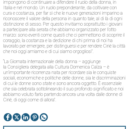
impongono di continuare a difendere il ruolo della donna, in
Italia e nel mondo. Un ruolo preponderante, da coltivare con
cura e costanza, per far sì che le nuove generazioni imparino a
riconoscere il valore della persona in quanto tale, al di là di ogni
distinzione di sesso. Per questo invitiamo soprattutto i giovani
a partecipare alla serata che abbiamo organizzato per l’otto
marzo: sono eventi come questi che ci permettono di scoprire il
coraggio, la costanza e la dedizione di chi prima di noi ha
lavorato per emergere, per distinguersi e per rendere Cirié la città
che noi oggi amiamo e di cui siamo orgogliosi”.
“La Giornata internazionale della donna – aggiunge
la Consigliera delegata alla Cultura Domenica Calza – è
un’importante ricorrenza nata per ricordare sia le conquiste
sociali, economiche e politiche delle donne, sia le discriminazioni
di cui le donne sono state e sono ancora oggetto. È essenziale
che sia celebrata sottolineando il suo profondo significato e noi
abbiamo voluto farlo partendo ancora una volta dalle donne di
Cirié, di oggi come di allora”.