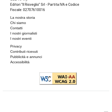
IL NOTO ATTORE
Luca Argentero sostiene Sergio:
“Ridiamogli la libertà” con un montascale
di
Angela Pastore
9 AGOSTO 2026