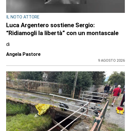
INIZIATIVA AL GRAN PARADISO
Corpi in quota al Rifugio Jervis: teatro,
yoga e musica tra le vette di Ceresole
Reale
di
Angela Pastore
10 AGOSTO 2026