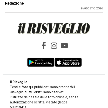
CRONACA
Nubifragio sul Canavese, albero caduto tra
Front e Favria
di
Redazione
9 AGOSTO 2026