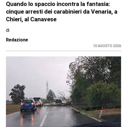
Nubifragio sul Canavese, albero caduto tra
Front e Favria
di
Redazione
9 AGOSTO 2026