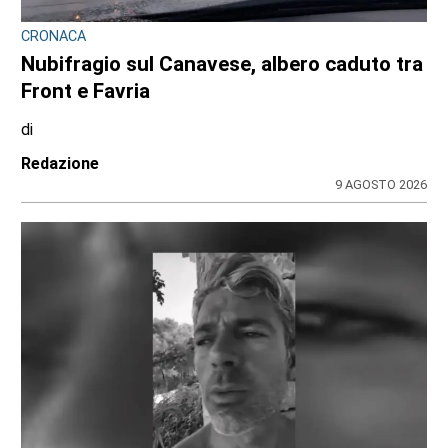
LANZO
Ciclisti travolti a Lanzo, parla l’investitore:
«Chiedo perdono, un raptus inspiegabile».
Ma le indagini scavano nel suo passato
di
Redazione
9 AGOSTO 2026
ULTIME NOTIZIE