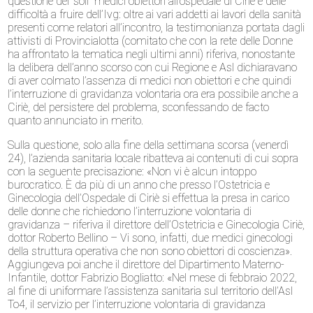
questione dei “soli” medici obiettori all’ospedale di Ciriè e delle
difficoltà a fruire dell’Ivg: oltre ai vari addetti ai lavori della sanità
presenti come relatori all’incontro, la testimonianza portata dagli
attivisti di Provincialotta (comitato che con la rete delle Donne
ha affrontato la tematica negli ultimi anni) riferiva, nonostante
la delibera dell’anno scorso con cui Regione e Asl dichiaravano
di aver colmato l’assenza di medici non obiettori e che quindi
l’interruzione di gravidanza volontaria ora era possibile anche a
Ciriè, del persistere del problema, sconfessando de facto
quanto annunciato in merito.
Sulla questione, solo alla fine della settimana scorsa (venerdì
24), l’azienda sanitaria locale ribatteva ai contenuti di cui sopra
con la seguente precisazione: «Non vi è alcun intoppo
burocratico. È da più di un anno che presso l’Ostetricia e
Ginecologia dell’Ospedale di Ciriè si effettua la presa in carico
delle donne che richiedono l’interruzione volontaria di
gravidanza – riferiva il direttore dell’Ostetricia e Ginecologia Ciriè,
dottor Roberto Bellino – Vi sono, infatti, due medici ginecologi
della struttura operativa che non sono obiettori di coscienza».
Aggiungeva poi anche il direttore del Dipartimento Materno-
Infantile, dottor Fabrizio Bogliatto: «Nel mese di febbraio 2022,
al fine di uniformare l’assistenza sanitaria sul territorio dell’Asl
To4, il servizio per l’interruzione volontaria di gravidanza