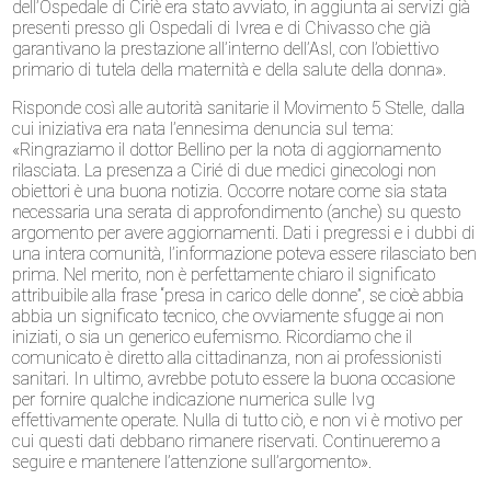
dell’Ospedale di Ciriè era stato avviato, in aggiunta ai servizi già
presenti presso gli Ospedali di Ivrea e di Chivasso che già
garantivano la prestazione all’interno dell’Asl, con l’obiettivo
primario di tutela della maternità e della salute della donna».
Risponde così alle autorità sanitarie il Movimento 5 Stelle, dalla
cui iniziativa era nata l’ennesima denuncia sul tema:
«Ringraziamo il dottor Bellino per la nota di aggiornamento
rilasciata. La presenza a Cirié di due medici ginecologi non
obiettori è una buona notizia. Occorre notare come sia stata
necessaria una serata di approfondimento (anche) su questo
argomento per avere aggiornamenti. Dati i pregressi e i dubbi di
una intera comunità, l’informazione poteva essere rilasciato ben
prima. Nel merito, non è perfettamente chiaro il significato
attribuibile alla frase “presa in carico delle donne”, se cioè abbia
abbia un significato tecnico, che ovviamente sfugge ai non
iniziati, o sia un generico eufemismo. Ricordiamo che il
comunicato è diretto alla cittadinanza, non ai professionisti
sanitari. In ultimo, avrebbe potuto essere la buona occasione
per fornire qualche indicazione numerica sulle Ivg
effettivamente operate. Nulla di tutto ciò, e non vi è motivo per
cui questi dati debbano rimanere riservati. Continueremo a
seguire e mantenere l’attenzione sull’argomento».