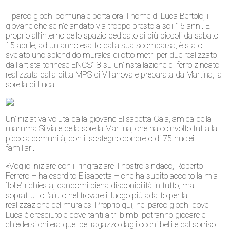
Il parco giochi comunale porta ora il nome di Luca Bertolo, il
giovane che se n’è andato via troppo presto a soli 16 anni. E
proprio all’interno dello spazio dedicato ai più piccoli da sabato
15 aprile, ad un anno esatto dalla sua scomparsa, è stato
svelato uno splendido murales di otto metri per due realizzato
dall’artista torinese ENCS18 su un’installazione di ferro zincato
realizzata dalla ditta MPS di Villanova e preparata da Martina, la
sorella di Luca.
Un’iniziativa voluta dalla giovane Elisabetta Gaia, amica della
mamma Silvia e della sorella Martina, che ha coinvolto tutta la
piccola comunità, con il sostegno concreto di 75 nuclei
familiari.
«Voglio iniziare con il ringraziare il nostro sindaco, Roberto
Ferrero – ha esordito Elisabetta – che ha subito accolto la mia
“folle” richiesta, dandomi piena disponibilità in tutto, ma
soprattutto l’aiuto nel trovare il luogo più adatto per la
realizzazione del murales. Proprio qui, nel parco giochi dove
Luca è cresciuto e dove tanti altri bimbi potranno giocare e
chiedersi chi era quel bel ragazzo dagli occhi belli e dal sorriso