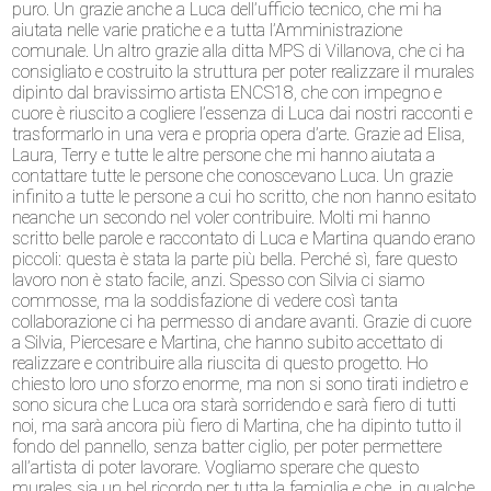
puro. Un grazie anche a Luca dell’ufficio tecnico, che mi ha
aiutata nelle varie pratiche e a tutta l’Amministrazione
comunale. Un altro grazie alla ditta MPS di Villanova, che ci ha
consigliato e costruito la struttura per poter realizzare il murales
dipinto dal bravissimo artista ENCS18, che con impegno e
cuore è riuscito a cogliere l’essenza di Luca dai nostri racconti e
trasformarlo in una vera e propria opera d’arte. Grazie ad Elisa,
Laura, Terry e tutte le altre persone che mi hanno aiutata a
contattare tutte le persone che conoscevano Luca. Un grazie
infinito a tutte le persone a cui ho scritto, che non hanno esitato
neanche un secondo nel voler contribuire. Molti mi hanno
scritto belle parole e raccontato di Luca e Martina quando erano
piccoli: questa è stata la parte più bella. Perché sì, fare questo
lavoro non è stato facile, anzi. Spesso con Silvia ci siamo
commosse, ma la soddisfazione di vedere così tanta
collaborazione ci ha permesso di andare avanti. Grazie di cuore
a Silvia, Piercesare e Martina, che hanno subito accettato di
realizzare e contribuire alla riuscita di questo progetto. Ho
chiesto loro uno sforzo enorme, ma non si sono tirati indietro e
sono sicura che Luca ora starà sorridendo e sarà fiero di tutti
noi, ma sarà ancora più fiero di Martina, che ha dipinto tutto il
fondo del pannello, senza batter ciglio, per poter permettere
all’artista di poter lavorare. Vogliamo sperare che questo
murales sia un bel ricordo per tutta la famiglia e che, in qualche