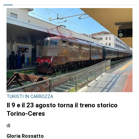
CRONACA
Ciclisti travolti, i carabinieri confermano la
lite con l’automobilista prima del
drammatico fatto: l’uomo si sarebbe
costituito