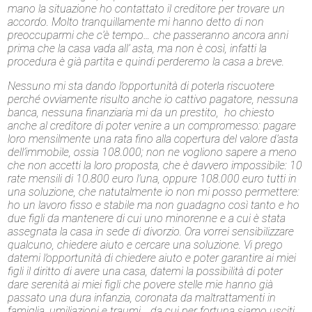
mano la situazione ho contattato il creditore per trovare un
accordo. Molto tranquillamente mi hanno detto di non
preoccuparmi che c’è tempo… che passeranno ancora anni
prima che la casa vada all’ asta, ma non è così, infatti la
procedura è già partita e quindi perderemo la casa a breve.
Nessuno mi sta dando l’opportunità di poterla riscuotere
perché ovviamente risulto anche io cattivo pagatore, nessuna
banca, nessuna finanziaria mi da un prestito, ho chiesto
anche al creditore di poter venire a un compromesso: pagare
loro mensilmente una rata fino alla copertura del valore d’asta
dell’immobile, ossia 108.000; non ne vogliono sapere a meno
che non accetti la loro proposta, che è davvero impossibile: 10
rate mensili di 10.800 euro l’una, oppure 108.000 euro tutti in
una soluzione, che natutalmente io non mi posso permettere:
ho un lavoro fisso e stabile ma non guadagno così tanto e ho
due figli da mantenere di cui uno minorenne e a cui è stata
assegnata la casa in sede di divorzio. Ora vorrei sensibilizzare
qualcuno, chiedere aiuto e cercare una soluzione. Vi prego
datemi l’opportunità di chiedere aiuto e poter garantire ai miei
figli il diritto di avere una casa, datemi la possibilità di poter
dare serenità ai miei figli che povere stelle mie hanno già
passato una dura infanzia, coronata da maltrattamenti in
famiglia, umiliazioni e traumi… da cui per fortuna siamo usciti