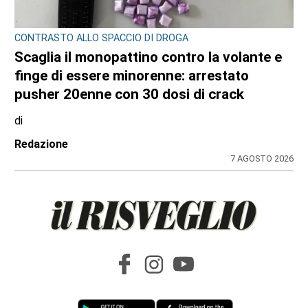
CRONACA NERA
Travolge un gruppo di ciclisti e fugge. Due
feriti gravi, fermato l’automobilista
di
Antonello Micali
8 AGOSTO 2026