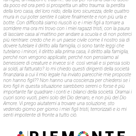
da poco ed ora però si prospetta un altro trauma: la perdita
della loro casa, del loro nido, della loro sicurezza, delle quattro
mura in cui poter sentire il calore finalmente e non più urla e
botte. Con difficoltà siamo riusciti io e i miei figli a tornare a
sorridere ma ora mi trovo con i miei ragazzi tristi, con la paura
di lasciare casa al mattino per andare a scuola e di non poterci
più rientrare: credo che in un paese civile come il nostro sia di
dovere tutelare il diritto alla famiglia, ci sono tante leggi che
tutelano i minori, il diritto alla prima casa, il diritto alla famiglia,
perché non vengono applicate, perché non pensiamo al
benessere di creature e invece si è così venali e si pensa solo
ai soldi, al fatturato? Io mi chiedo questi dirigenti della società
finanziaria a cui il mio legale ha inviato parecchie mie proposte
non hanno figli?? Non hanno una coscienza per chiedersi se i
loro figli in questa situazione sarebbero sereni o forse è più
importante far quadrare i conti e i bilanci della società. Oramai i
cuori sono vuoti, pieni solo del Dio denaro, e non più del Dio
Amore. Vi prego aiutatemi a trovare una soluzione, sto
vedendo giorno per giorno i miei figli tristi, terrorizzati e io mi
senti impotente di fronte a tutto ciò.