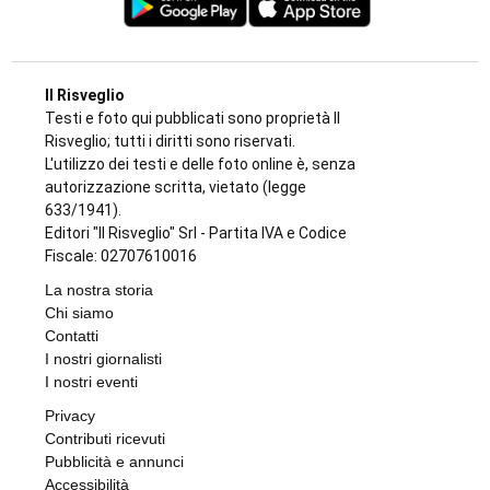
CONSIGLIO REGIONALE
Marcinelle, il presidente Nicco: “Onorare gli
italiani caduti sul lavoro in ogni parte del
mondo”
di
Redazione CRP
7 AGOSTO 2026