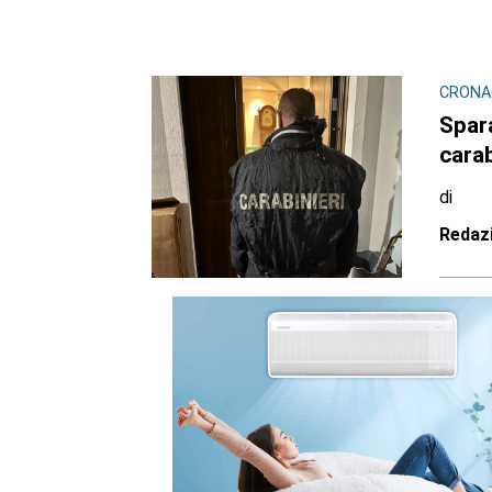
CRONA
Spara
carab
di
Redaz