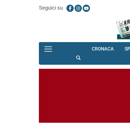
Seguici su
CRONACA
S