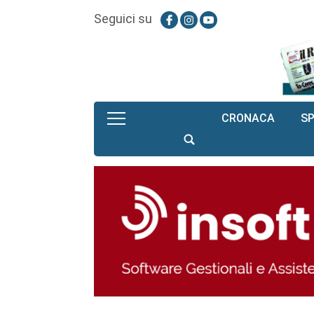
Seguici su
CRONACA
S