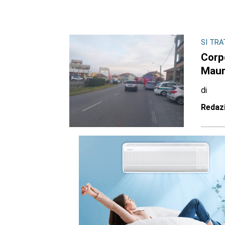
SI TRA
Corpo
Maur
di
Redaz