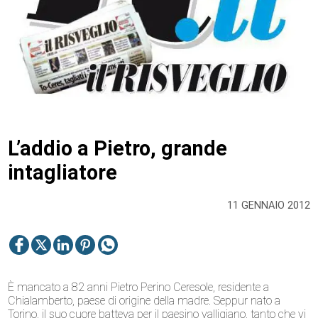
L’addio a Pietro, grande
intagliatore
11 GENNAIO 2012
È mancato a 82 anni Pietro Perino Ceresole, residente a
Chialamberto, paese di origine della madre. Seppur nato a
Torino, il suo cuore batteva per il paesino valligiano, tanto che vi