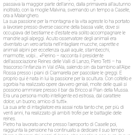
passava la maggior parte dell’anno, dalla primavera all’autunno
inoltrato, con la moglie Malvina, svernando un tempo a Caselle,
ora a Malanghero.
La sua passione per la montagna e la vita agreste lo ha portato
a lavorare presso diverse cascine della bassa valle, dove si
occupava del bestiame e d’estate era solito accompagnare le
mandrie agli alpeggi. Acuto osservatore degli animali era
diventato un vero artista nell’intagliare mucche, caprette e
animali alpini per eccellenza quali aquile, stambecchi,
marmotte, volpi… «Pierino – racconta il presidente
dell’associazione Reines delle Valli di Lanzo, Piero Tetti – ha
trascorso l’infanzia in Val d’Ala, salendo sin da bambino all’Alpe
Rossa presso i piani di Ciamarella per pascolare le greggi. E
proprio qui è nata in lui la passione per la scultura. Con coltello e
sgorbia ha realizzato opere davvero geniali, molte delle quali si
possono ammirare presso il bar da Bricco al Pian della Mussa.
Era una persona molto intelligente ed estrosa, dal carattere
dolce; un buono, amico di tutti».
La sua arte di intagliatore era assai nota tanto che, per più di
venti anni, ha realizzato gli ambiti trofei per le battaglie delle
reines.
Pietro ha lavorato anche presso l’aeroporto di Caselle poi,
raggiunta la pensione ha continuato a dedicare il suo tempo