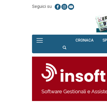
Seguici su
CRONACA
S