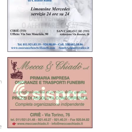
n
a
e