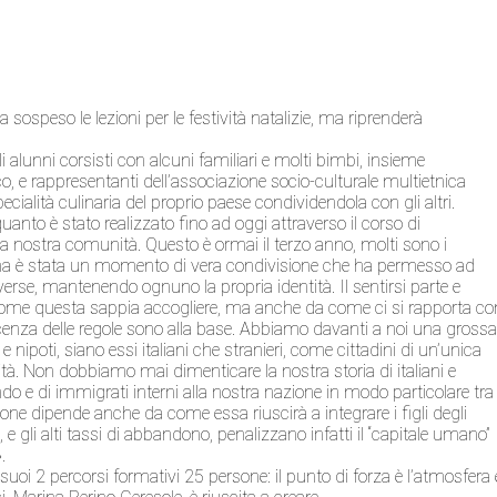
sospeso le lezioni per le festività natalizie, ma riprenderà
gli alunni corsisti con alcuni familiari e molti bimbi, insieme
co, e rappresentanti dell’associazione socio-culturale multietnica
cialità culinaria del proprio paese condividendola con gli altri.
anto è stato realizzato fino ad oggi attraverso il corso di
ella nostra comunità. Questo è ormai il terzo anno, molti sono i
cena è stata un momento di vera condivisione che ha permesso ad
erse, mantenendo ognuno la propria identità. Il sentirsi parte e
come questa sappia accogliere, ma anche da come ci si rapporta co
scenza delle regole sono alla base. Abbiamo davanti a noi una gross
i e nipoti, siano essi italiani che stranieri, come cittadini di un’unica
ità. Non dobbiamo mai dimenticare la nostra storia di italiani e
ndo e di immigrati interni alla nostra nazione in modo particolare tra
zione dipende anche da come essa riuscirà a integrare i figli degli
 e gli alti tassi di abbandono, penalizzano infatti il “capitale umano”
.
 suoi 2 percorsi formativi 25 persone: il punto di forza è l’atmosfera 