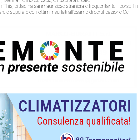
i, Marina Perino Ceresole, è riuscita a creare.
an This, cittadina sanmauriziese straniera e frequentante il corso fin
e e superare con ottimi risultati all’esame di certificazione Celi