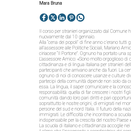
Mara Bruna
Il corso per stranieri organizzato dal Comune ha 
nuovamente dal 10 gennaio.
Alla “cena dei popoli” di fine anno c’erano tutti 
all’assessore alle Politiche Sociali, Mariano Ami
ciriacese “Il Portone”. Ognuno ha portato una spe
L’assessore Amico: «Sono molto orgoglioso di qu
cittadinanza e di lingua italiana per stranieri d
partecipanti che arrivano anche da fuori. La 
ognuno di noi di conoscere usanze e culture div
partecipi della comunità dipende non solo da 
essa. La lingua, il saper comunicare e la cono
responsabilità: quella di far crescere i nostri figl
comunità dando loro pari diritti e pari opportun
soprattutto le nostre origini, di emigrati nel mo
persone del sud e nord Italia. Il futuro della na
immigrati. Le difficoltà che incontrano a scuola,
indispensabile per la crescita del nostro Paese »
La scuola di italiano e cittadinanza accoglie nei