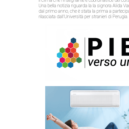
il clima che l’insegnante e coordinatrice dei cors
Una bella notizia riguarda la la signora Alida V
dal primo anno, che è stata la prima a partecipar
rilasciata dall’Università per stranieri di Perugia.