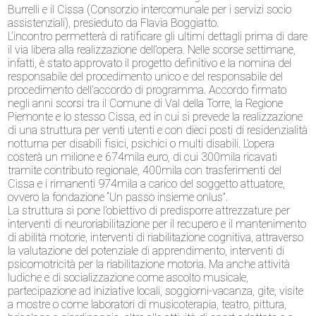
Burrelli e il Cissa (Consorzio intercomunale per i servizi socio
assistenziali), presieduto da Flavia Boggiatto.
L’incontro permetterà di ratificare gli ultimi dettagli prima di dare
il via libera alla realizzazione dell’opera. Nelle scorse settimane,
infatti, è stato approvato il progetto definitivo e la nomina del
responsabile del procedimento unico e del responsabile del
procedimento dell’accordo di programma. Accordo firmato
negli anni scorsi tra il Comune di Val della Torre, la Regione
Piemonte e lo stesso Cissa, ed in cui si prevede la realizzazione
di una struttura per venti utenti e con dieci posti di residenzialità
notturna per disabili fisici, psichici o multi disabili. L’opera
costerà un milione e 674mila euro, di cui 300mila ricavati
tramite contributo regionale, 400mila con trasferimenti del
Cissa e i rimanenti 974mila a carico del soggetto attuatore,
ovvero la fondazione “Un passo insieme onlus”.
La struttura si pone l’obiettivo di predisporre attrezzature per
interventi di neuroriabilitazione per il recupero e il mantenimento
di abilità motorie, interventi di riabilitazione cognitiva, attraverso
la valutazione del potenziale di apprendimento, interventi di
psicomotricità per la riabilitazione motoria. Ma anche attività
ludiche e di socializzazione come ascolto musicale,
partecipazione ad iniziative locali, soggiorni-vacanza, gite, visite
a mostre o come laboratori di musicoterapia, teatro, pittura,