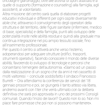
bricolage e giardinaggio, oltre alle attività di sport adattato e a
quelle di supporto (formazione e counseling) alla famiglia, agli
assistenti, al volontariato.
Altra missione del centro sarà quella di elaborare progetti
educativi individuali e differenti per ogni ospite diversamente
abile che, attraverso il coinvolgimento degli operatori della
struttura e del territorio, delle figure sanitarie (infermiere, medico
di base, specialista) e della famiglia, punti allo sviluppo delle
potenzialità insite nelle abilità residue e quindi alla graduale ma
continua integrazione nel più ampio tessuto sociale, fino
all’inserimento professionale.
Per questo il centro si attiverà anche verso l’esterno,
adoperandosi per adeguare strutture (edifici, trasporti,
strumenti operativi), facendo conoscere il mondo delle diverse
abilità, favorendo lo sviluppo di tecnologie e percorsi che
consentano l’emergere dell’autonomia. «Siamo ad un passo
dalla realizzazione di un sogno che da anni è nel cassetto di
molti valtorresi – conclude soddisfatto il sindaco Francesco
Burrelli – Ora attendiamo la conferenza dei servizi del 18
gennaio prossimo e poi, se giungerà il tanto atteso via libera,
andremo avanti con l’iter che verrà ultimato con la delibera
definitiva che sarà poi approvata in uno dei prossimi Consigli
comunali. Quando l’inizio dei lavori? Questo non lo so. Non mi
piace fare promesse che poi non si possono mantenere».