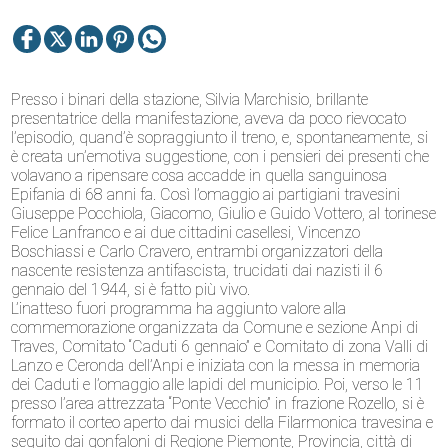
Presso i binari della stazione, Silvia Marchisio, brillante
presentatrice della manifestazione, aveva da poco rievocato
l’episodio, quand’è sopraggiunto il treno, e, spontaneamente, si
è creata un’emotiva suggestione, con i pensieri dei presenti che
volavano a ripensare cosa accadde in quella sanguinosa
Epifania di 68 anni fa. Così l’omaggio ai partigiani travesini
Giuseppe Pocchiola, Giacomo, Giulio e Guido Vottero, al torinese
Felice Lanfranco e ai due cittadini casellesi, Vincenzo
Boschiassi e Carlo Cravero, entrambi organizzatori della
nascente resistenza antifascista, trucidati dai nazisti il 6
gennaio del 1944, si è fatto più vivo.
L’inatteso fuori programma ha aggiunto valore alla
commemorazione organizzata da Comune e sezione Anpi di
Traves, Comitato “Caduti 6 gennaio” e Comitato di zona Valli di
Lanzo e Ceronda dell’Anpi e iniziata con la messa in memoria
dei Caduti e l’omaggio alle lapidi del municipio. Poi, verso le 11
presso l’area attrezzata “Ponte Vecchio” in frazione Rozello, si è
formato il corteo aperto dai musici della Filarmonica travesina e
seguito dai gonfaloni di Regione Piemonte, Provincia, città di