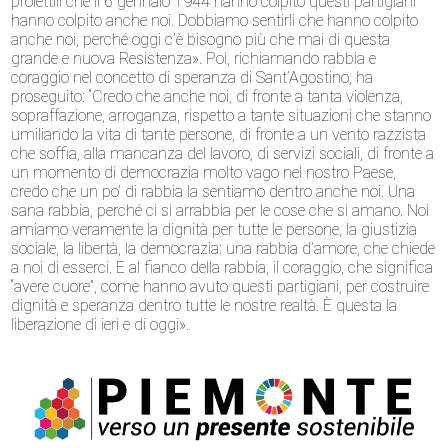
proiettili che il 6 gennaio 1944 hanno colpito questi partigiani
hanno colpito anche noi. Dobbiamo sentirli che hanno colpito
anche noi, perché oggi c’è bisogno più che mai di questa
grande e nuova Resistenza». Poi, richiamando rabbia e
coraggio nel concetto di speranza di Sant’Agostino, ha
proseguito: “Credo che anche noi, di fronte a tanta violenza,
sopraffazione, arroganza, rispetto a tante situazioni che stanno
umiliando la vita di tante persone, di fronte a un vento razzista
che soffia, alla mancanza del lavoro, di servizi sociali, di fronte a
un momento di democrazia molto vago nel nostro Paese,
credo che un po’ di rabbia la sentiamo dentro anche noi. Una
sana rabbia, perché ci si arrabbia per le cose che si amano. Noi
amiamo veramente la dignità per tutte le persone, la giustizia
sociale, la libertà, la democrazia: una rabbia d’amore, che chiede
a noi di esserci. E al fianco della rabbia, il coraggio, che significa
“avere cuore”, come hanno avuto questi partigiani, per costruire
dignità e speranza dentro tutte le nostre realtà. È questa la
liberazione di ieri e di oggi».