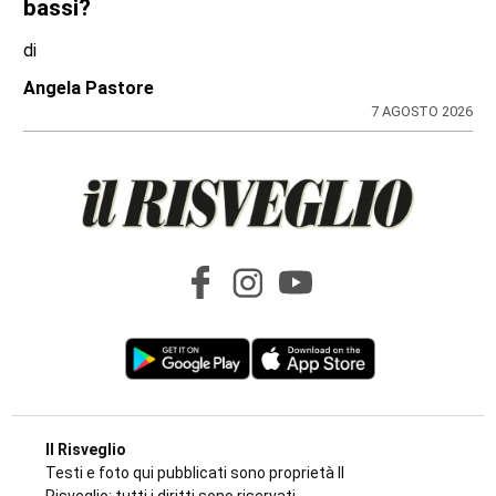
LA SIMULAZIONE
Asilo nido: rincari sulle tariffe per redditi
bassi?
di
Angela Pastore
7 AGOSTO 2026