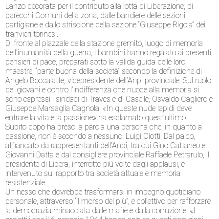
Lanzo decorata per il contributo alla lotta di Liberazione, di
parecchi Comuni della zona, dalle bandiere delle sezioni
partigiane e dallo striscione della sezione “Giuseppe Rigola” dei
tranvieri torinesi.
Di fronte al piazzale della stazione gremito, luogo di memoria
dell’inumanità della guerra, i bambini hanno regalato ai presenti
pensieri di pace, preparati sotto la valida guida delle loro
maestre, “parte buona della società” secondo la definizione di
Angelo Boccalatte, vicepresidente dell’Anpi provinciale. Sul ruolo
dei giovani e contro l’indifferenza che nuoce alla memoria si
sono espressi i sindaci di Traves e di Caselle, Osvaldo Cagliero e
Giuseppe Marsaglia Cagnola. «In queste nude lapidi deve
entrare la vita e la passione» ha esclamato quest’ultimo.
Subito dopo ha preso la parola una persona che, in quanto a
passione, non è secondo a nessuno: Luigi Ciotti. Dal palco,
affiancato da rappresentanti dell’Anpi, tra cui Gino Cattaneo e
Giovanni Datta e dal consigliere provinciale Raffaele Petrarulo, il
presidente di Libera, interrotto più volte dagli applausi, è
intervenuto sul rapporto tra società attuale e memoria
resistenziale.
Un nesso che dovrebbe trasformarsi in impegno quotidiano
personale, attraverso “il morso del più”, e collettivo per rafforzare
la democrazia minacciata dalle mafie e dalla corruzione. «I