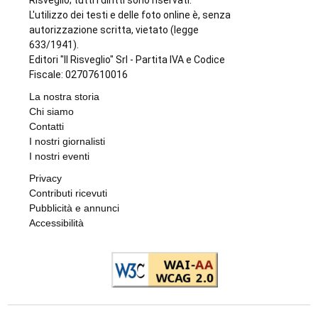
Il Risveglio
Testi e foto qui pubblicati sono proprietà Il
Risveglio; tutti i diritti sono riservati.
L'utilizzo dei testi e delle foto online è, senza
autorizzazione scritta, vietato (legge
633/1941).
Editori "Il Risveglio" Srl - Partita IVA e Codice
Fiscale: 02707610016
La nostra storia
Chi siamo
Contatti
I nostri giornalisti
I nostri eventi
Privacy
Contributi ricevuti
Pubblicità e annunci
Accessibilità