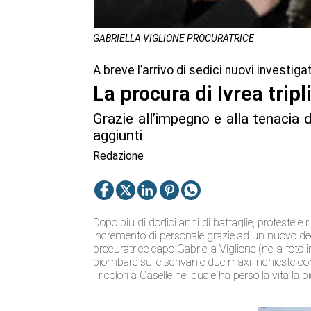
GABRIELLA VIGLIONE PROCURATRICE
A breve l’arrivo di sedici nuovi investiga
La procura di Ivrea tripl
Grazie all’impegno e alla tenacia d
aggiunti
Redazione
Dopo più di dodici anni di battaglie, proteste e
incremento di personale grazie ad un nuovo decre
procuratrice capo Gabriella Viglione (nella foto 
piombare sulle scrivanie due maxi inchieste come
Tricolori a Caselle nel quale ha perso la vita la 