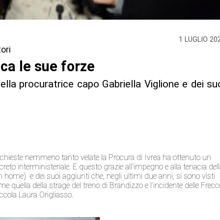
1 LUGLIO 20
tori
ica le sue forze
ella procuratrice capo Gabriella Viglione e dei su
 richieste nemmeno tanto velate la Procura di Ivrea ha ottenuto un
to interministeriale. E questo grazie all’impegno e alla tenacia del
in home) e dei suoi aggiunti che, negli ultimi due anni, si sono visti
 quella della strage del treno di Brandizzo e l’incidente delle Frecc
piccola Laura Origliasso.