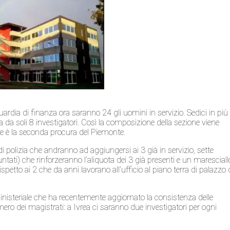
a Guardia di finanza ora saranno 24 gli uomini in servizio. Sedici in più
da soli 8 investigatori. Così la composizione della sezione viene
iale è la seconda procura del Piemonte.
 polizia che andranno ad aggiungersi ai 3 già in servizio, sette
untati) che rinforzeranno l’aliquota dei 3 già presenti e un maresciall
spetto ai 2 che da anni lavorano all’ufficio al piano terra di palazzo 
inisteriale che ha recentemente aggiornato la consistenza delle
mero dei magistrati: a Ivrea ci saranno due investigatori per ogni