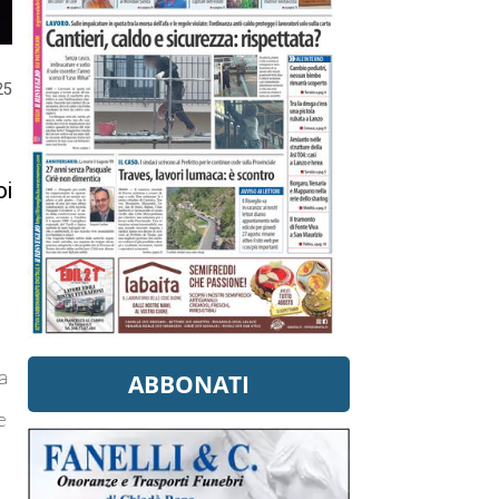
25
oi
la
ABBONATI
e