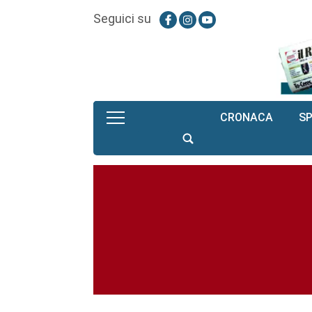
Seguici su
CRONACA
S