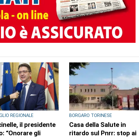
TO AUTORE
ACA
CONTRASTO ALLO SPACCIO DI
DROGA
a a rischio e
Scaglia il monopattino