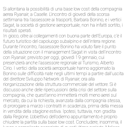
Si allontana la possibilità di una base low cost della compagnia
aerea Ryanair, a Caselle. L’incontro di giovedì della scorsa
settimana tra l’assessore ai trasporti, Barbara Bonino, e i vertici
Sagat, la società di gestione aeroportuale, non ha infatti sortito, i
risultati sperati.
In gioco, oltre ai collegamenti con buona parte dell’Europa, c’è il
futuro turistico del capoluogo subalpino e dell’intera regione.
Durante l’incontro, l’assessore Bonino ha voluto fare il punto
della situazione con il management Sagat in vista dell’incontro
con Ryanair, previsto per oggi, giovedì 19 gennaio, cui
presenzierà anche l’assessore regionale al Turismo, Alberto
Cirio. I vertici della società aeroportuale hanno aggiornato la
Bonino sulle difficoltà nate negli ultimi tempi a partire dall’uscita
del direttore Sviluppo Network di Ryanair, ora alla
riorganizzazione della struttura commerciale del vettore. Si è
discusso anche delle ripercussioni della crisi del settore sulla
compagnia, che quest’anno immetterà molti meno aerei sul
mercato, da cui la richiesta, avanzata dalla compagnia stessa,
di prorogare a marzo i contratti in scadenza, prima della messa
in vendita della stagione estiva. Ipotesi, tuttavia, non gradita
dalla Regione. L’obiettivo dell’odierno appuntamento è proprio
chiudere la partita sulla base low cost. Concludere, insomma, il