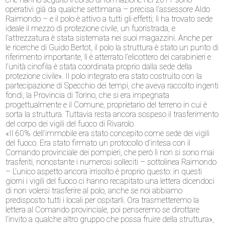
operativi già da qualche settimana – precisa l’assessore Aldo
Raimondo – e il polo è attivo a tutti gli effetti; lì ha trovato sede
ideale il mezzo di protezione civile, un fuoristrada, e
l’attrezzatura è stata sistemata nei suoi magazzini. Anche per
le ricerche di Guido Bertot, il polo la struttura è stato un punto di
riferimento importante, lì è atterrato l’elicottero dei carabinieri e
l’unità cinofila è stata coordinata proprio dalla sede della
protezione civile». Il polo integrato era stato costruito con la
partecipazione di Specchio dei tempi, che aveva raccolto ingenti
fondi, la Provincia di Torino, che si era impegnata
progettualmente e il Comune, proprietario del terreno in cui è
sorta la struttura. Tuttavia resta ancora sospeso il trasferimento
del corpo dei vigili del fuoco di Rivarolo.
«Il 60% dell’immobile era stato concepito come sede dei vigili
del fuoco. Era stato firmato un protocollo d’intesa con il
Comando provinciale dei pompieri, che però lì non si sono mai
trasferiti, nonostante i numerosi solleciti – sottolinea Raimondo
– L’unico aspetto ancora irrisolto è proprio questo: in questi
giorni i vigili del fuoco ci hanno recapitato una lettera dicendoci
di non volersi trasferire al polo, anche se noi abbiamo
predisposto tutti i locali per ospitarli. Ora trasmetteremo la
lettera al Comando provinciale, poi penseremo se dirottare
l’invito a qualche altro gruppo che possa fruire della struttura»,