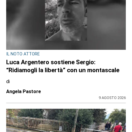
CONSIGLIO REGIONALE
A Palazzo Lascaris la mostra “Romano
Gazzera. Nel regno dei fiori giganti”
di
Redazione CRP
31 LUGLIO 2026
ULTIME NOTIZIE