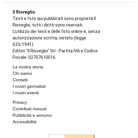
di
Angela Pastore
9 AGOSTO 2026
LANZO
Ciclisti travolti a Lanzo, parla l’investitore:
«Chiedo perdono, un raptus inspiegabile».