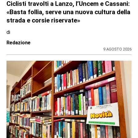
Redazione
10 AGOSTO 2026
CRONACA
Nubifragio sul Canavese, albero caduto tra
Front e Favria
di