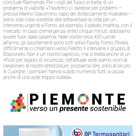
conclude Raimondo. Per i vigili del fuoco si tratta di un
problema di viabilità: «Trasferirci ci darebbe seri problemi –
precisa Marino Giacomino, capo del distaccamento rivarolese –
pensi solo cosa vorrebbe dire attraversare la città per un
intervento urgente a Forno, ad esempio, il sabato mattina, con il
mercato. In caso d’emergenza, entro cinque minuti, dobbiamo
essere fuori dalla caserma. Nelle nostre circa 400 uscite
all’anno, gli spostamenti sono tutti verso Favria, Forno, Rivara,
difficilmente ci chiamano verso Feletto; lì interviene il gruppo di
Bosconero. Non è un nostro capriccio, ma si tratta anche di un
rifiuto per ragioni di sicurezza, nell’attuale sede siamo vicini ai
carabinieri, le nostre attrezzature, possiamo dire, sono al sicuro.
A Cuorgnè, i pompieri hanno subito numerosi furti, a causa
anche di una sede troppo isolata».