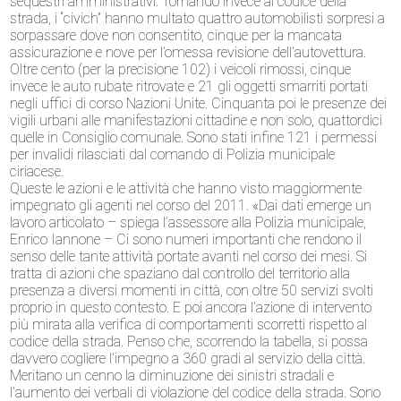
sequestri amministrativi. Tornando invece al codice della
strada, i “civich” hanno multato quattro automobilisti sorpresi a
sorpassare dove non consentito, cinque per la mancata
assicurazione e nove per l’omessa revisione dell’autovettura.
Oltre cento (per la precisione 102) i veicoli rimossi, cinque
invece le auto rubate ritrovate e 21 gli oggetti smarriti portati
negli uffici di corso Nazioni Unite. Cinquanta poi le presenze dei
vigili urbani alle manifestazioni cittadine e non solo, quattordici
quelle in Consiglio comunale. Sono stati infine 121 i permessi
per invalidi rilasciati dal comando di Polizia municipale
ciriacese.
Queste le azioni e le attività che hanno visto maggiormente
impegnato gli agenti nel corso del 2011. «Dai dati emerge un
lavoro articolato – spiega l’assessore alla Polizia municipale,
Enrico Iannone – Ci sono numeri importanti che rendono il
senso delle tante attività portate avanti nel corso dei mesi. Si
tratta di azioni che spaziano dal controllo del territorio alla
presenza a diversi momenti in città, con oltre 50 servizi svolti
proprio in questo contesto. E poi ancora l’azione di intervento
più mirata alla verifica di comportamenti scorretti rispetto al
codice della strada. Penso che, scorrendo la tabella, si possa
davvero cogliere l’impegno a 360 gradi al servizio della città.
Meritano un cenno la diminuzione dei sinistri stradali e
l’aumento dei verbali di violazione del codice della strada. Sono