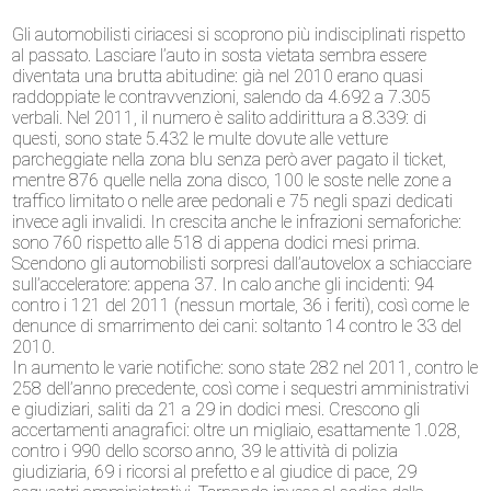
Gli automobilisti ciriacesi si scoprono più indisciplinati rispetto
al passato. Lasciare l’auto in sosta vietata sembra essere
diventata una brutta abitudine: già nel 2010 erano quasi
raddoppiate le contravvenzioni, salendo da 4.692 a 7.305
verbali. Nel 2011, il numero è salito addirittura a 8.339: di
questi, sono state 5.432 le multe dovute alle vetture
parcheggiate nella zona blu senza però aver pagato il ticket,
mentre 876 quelle nella zona disco, 100 le soste nelle zone a
traffico limitato o nelle aree pedonali e 75 negli spazi dedicati
invece agli invalidi. In crescita anche le infrazioni semaforiche:
sono 760 rispetto alle 518 di appena dodici mesi prima.
Scendono gli automobilisti sorpresi dall’autovelox a schiacciare
sull’acceleratore: appena 37. In calo anche gli incidenti: 94
contro i 121 del 2011 (nessun mortale, 36 i feriti), così come le
denunce di smarrimento dei cani: soltanto 14 contro le 33 del
2010.
In aumento le varie notifiche: sono state 282 nel 2011, contro le
258 dell’anno precedente, così come i sequestri amministrativi
e giudiziari, saliti da 21 a 29 in dodici mesi. Crescono gli
accertamenti anagrafici: oltre un migliaio, esattamente 1.028,
contro i 990 dello scorso anno, 39 le attività di polizia
giudiziaria, 69 i ricorsi al prefetto e al giudice di pace, 29